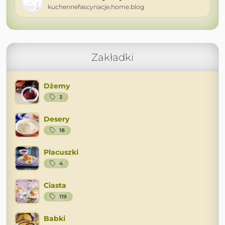
kuchennefascynacje.home.blog
Zakładki
Dżemy
3
Desery
18
Placuszki
4
Ciasta
119
Babki