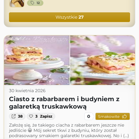
12
Wszystkie
27
30 kwietnia 2026
Ciasto z rabarbarem i budyniem z
galaretką truskawkową
0
38
3
Zapisz
Smakowite
Założę się, że takiego ciacha z rabarbarem jeszcze nie
jedliście 😀 Mój sekret tkwi z budyniu, który został
podrasowany smakiem galaretki truskawkowej. No i (...)