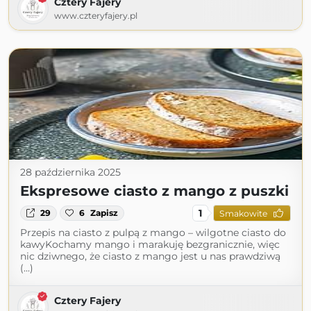
Cztery Fajery
www.czteryfajery.pl
28 października 2025
Ekspresowe ciasto z mango z puszki
1
29
6
Zapisz
Smakowite
Przepis na ciasto z pulpą z mango – wilgotne ciasto do
kawyKochamy mango i marakuję bezgranicznie, więc
nic dziwnego, że ciasto z mango jest u nas prawdziwą
(...)
Cztery Fajery