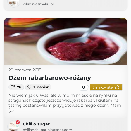
wkrainiesmaku.pl
29 czerwca 2015
Dżem rabarbarowo-różany
0
76
1
Zapisz
Smakowite
Nie wiem jak u Was, ale w moim mieście na rynku na
straganach często jeszcze widuję rabarbar. Rzutem na
taśmę postanowiłam przygotować z niego dżem. Mam
(...)
Chili & sugar
chiliandsugar.blogspot.com