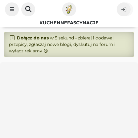
KUCHENNEFASCYNACJE
Dołącz do nas
w 5 sekund - zbieraj i dodawaj
przepisy, zgłaszaj nowe blogi, dyskutuj na forum i
wyłącz reklamy 😄