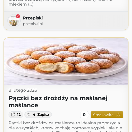
mlekiem (...)
Przepiski
przepiski.pl
8 lutego 2026
Pączki bez drożdży na maślanej
maślance
0
12
4
Zapisz
Smakowite
Pączki bez drożdży na maślance to idealna propozycja
dla wszystkich, którzy kochają domowe wypieki, ale nie