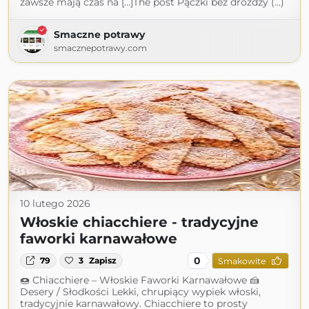
zawsze mają czas na […]The post Pączki bez drożdży (...)
Smaczne potrawy
smacznepotrawy.com
10 lutego 2026
Włoskie chiacchiere - tradycyjne
faworki karnawałowe
0
79
3
Zapisz
Smakowite
🍩 Chiacchiere – Włoskie Faworki Karnawałowe 🍰
Desery / Słodkości Lekki, chrupiący wypiek włoski,
tradycyjnie karnawałowy. Chiacchiere to prosty