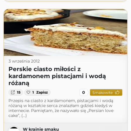
3 września 2012
Perskie ciasto miłości z
kardamonem pistacjami i wodą
różaną
0
15
1
Zapisz
Smakowite
Przepis na ciasto z kardamonem, pistacjami i wodą
różaną w kształcie serca znalazłam gdzieś kiedyś w
internecie. Pamiętam, że nazywało się „Persian love
cake”, (...)
W krainie smaku