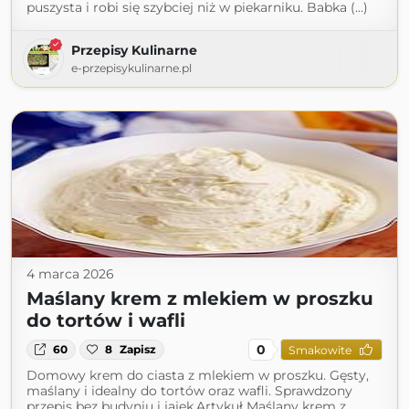
puszysta i robi się szybciej niż w piekarniku. Babka (...)
Przepisy Kulinarne
e-przepisykulinarne.pl
4 marca 2026
Maślany krem z mlekiem w proszku
do tortów i wafli
0
60
8
Zapisz
Smakowite
Domowy krem do ciasta z mlekiem w proszku. Gęsty,
maślany i idealny do tortów oraz wafli. Sprawdzony
przepis bez budyniu i jajek.Artykuł Maślany krem z