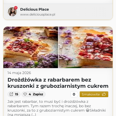
Delicious Place
www.deliciousplace.pl
14 maja 2026
Drożdżówka z rabarbarem bez
kruszonki z gruboziarnistym cukrem
0
15
4
Zapisz
Smakowite
Jak jest rabarbar, to musi być i drożdżówka z
rabarbarem. Tym razem trochę inaczej, bo bez
kruszonki, za to z gruboziarnistym cukrem 😀Składniki
(na mniejszą (...)