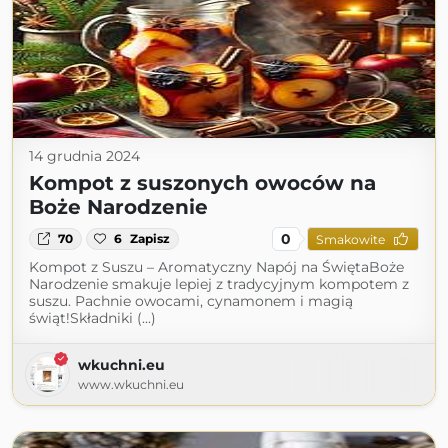
14 grudnia 2024
Kompot z suszonych owoców na
Boże Narodzenie
0
70
6
Zapisz
Smakowite
Kompot z Suszu – Aromatyczny Napój na ŚwiętaBoże
Narodzenie smakuje lepiej z tradycyjnym kompotem z
suszu. Pachnie owocami, cynamonem i magią
świąt!Składniki (...)
wkuchni.eu
www.wkuchni.eu