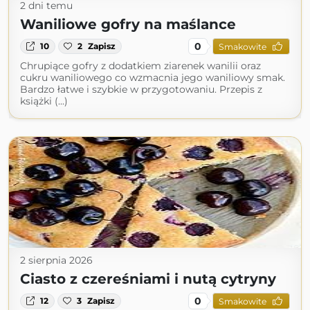
2 dni temu
Waniliowe gofry na maślance
0
10
2
Zapisz
Smakowite
Chrupiące gofry z dodatkiem ziarenek wanilii oraz
cukru waniliowego co wzmacnia jego waniliowy smak.
Bardzo łatwe i szybkie w przygotowaniu. Przepis z
książki (...)
2 sierpnia 2026
Ciasto z czereśniami i nutą cytryny
0
12
3
Zapisz
Smakowite