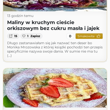
13 godzin temu
Maliny w kruchym cieście
orkiszowym bez cukru masła i jajek
0
15
1
Zapisz
Smakowite
Długo zastanawiałam się jak nazwać ten deser bo
Monika Mrozowska z której książki pochodzi ten przepis
specyficznie nazywa swoje dania. W sumie nie ma tu
(...)