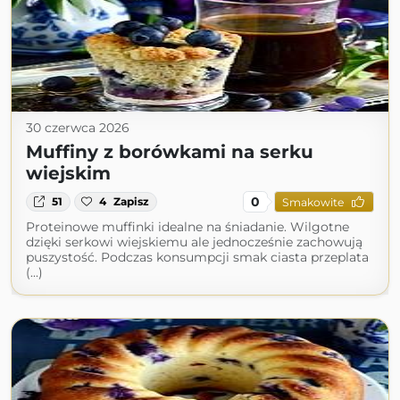
30 czerwca 2026
Muffiny z borówkami na serku
wiejskim
0
51
4
Zapisz
Smakowite
Proteinowe muffinki idealne na śniadanie. Wilgotne
dzięki serkowi wiejskiemu ale jednocześnie zachowują
puszystość. Podczas konsumpcji smak ciasta przeplata
(...)