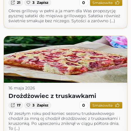
0
21
3
Zapisz
Smakowite
Okres grillowy w pełni a ja mam dla Was propozycję
pysznej sałatki do mięsiwa grillowego. Sałatka również
świetnie smakuje bez niczego. Sytości a zarówno (...)
16 maja 2026
Drożdżowiec z truskawkami
0
17
3
Zapisz
Smakowite
W zeszłym roku pod koniec sezonu truskawkowego
chodził za mną oj chodził drożdżowiec z truskawkami i
kruszonką. Po upieczeniu zniknął w ciągu półtora dnia.
To (...)