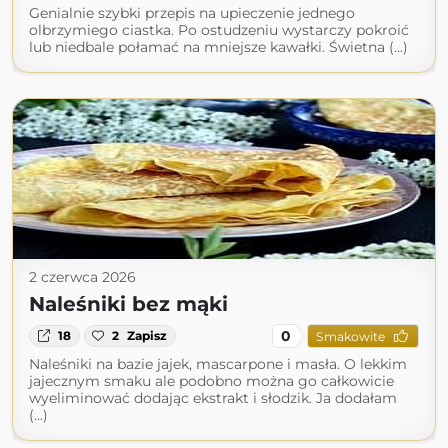
Genialnie szybki przepis na upieczenie jednego
olbrzymiego ciastka. Po ostudzeniu wystarczy pokroić
lub niedbale połamać na mniejsze kawałki. Świetna (...)
2 czerwca 2026
Naleśniki bez mąki
0
18
2
Zapisz
Smakowite
Naleśniki na bazie jajek, mascarpone i masła. O lekkim
jajecznym smaku ale podobno można go całkowicie
wyeliminować dodając ekstrakt i słodzik. Ja dodałam
(...)