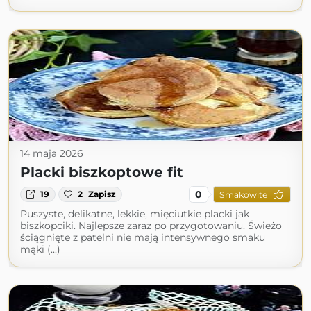
14 maja 2026
Placki biszkoptowe fit
0
19
2
Zapisz
Smakowite
Puszyste, delikatne, lekkie, mięciutkie placki jak
biszkopciki. Najlepsze zaraz po przygotowaniu. Świeżo
ściągnięte z patelni nie mają intensywnego smaku
mąki (...)