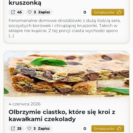
kruszonką
0
45
3
Zapisz
Smakowite
Fenomenalne domowe drożdżówki z dużą ilością sera,
soczystych borówek i chrupiącej kruszonki. Takich w
sklepie nie kupicie. Z tej porcji ciasta wychodzi sporo
(...)
4 czerwca 2026
Olbrzymie ciastko, które się kroi z
kawałkami czekolady
0
25
3
Zapisz
Smakowite