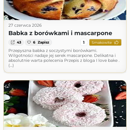
27 czerwca 2026
Babka z borówkami i mascarpone
1
43
6
Zapisz
Smakowite
Przepyszna babka z soczystymi borówkami.
Wilgotności nadaje jej serek mascarpone. Delikatna i
absolutnie warta polecenia Przepis z bloga I love bake .
(...)