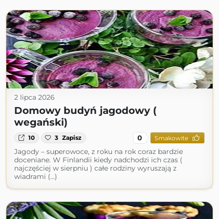
2 lipca 2026
Domowy budyń jagodowy (
wegański)
0
10
3
Zapisz
Smakowite
Jagody – superowoce, z roku na rok coraz bardzie
doceniane. W Finlandii kiedy nadchodzi ich czas (
najczęściej w sierpniu ) całe rodziny wyruszają z
wiadrami (...)