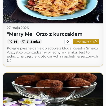
27 maja 2026
"Marry Me" Orzo z kurczakiem
0
36
3
Zapisz
Smakowite
Kolejne pyszne danie obiadowe z bloga Kwestia Smaku.
Wszystko przyrządzamy w jednym garnku. Jest to
jedno z najczęściej gotowanych i najchętniej jedzonych
(...)