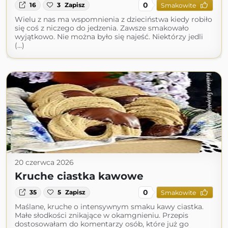
0
16
3
Zapisz
Smakowite
Wielu z nas ma wspomnienia z dzieciństwa kiedy robiło
się coś z niczego do jedzenia. Zawsze smakowało
wyjątkowo. Nie można było się najeść. Niektórzy jedli
(...)
20 czerwca 2026
Kruche ciastka kawowe
0
35
5
Zapisz
Smakowite
Maślane, kruche o intensywnym smaku kawy ciastka.
Małe słodkości znikające w okamgnieniu. Przepis
dostosowałam do komentarzy osób, które już go