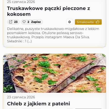
25 czerwca 2026
Truskawkowe pączki pieczone z
kokosem
0
23
2
Zapisz
Smakowite
Delikatne, puszyste truskawkowo-migdałowe z lekkim
posmakiem kokosa. Otulone polewą serowo-
truskawkową. Przepis instagram Maeva Da Silva.
Składniki : 1 (...)
23 czerwca 2026
Chleb z jajkiem z patelni