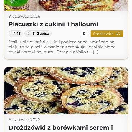
9 czerwca 2026
Placuszki z cukinii i halloumi
0
15
3
Zapisz
Smakowite
Jeśli lubicie krążki cukinii panierowane, smażone na
oleju to te placki właśnie tak smakują. Idealnie słone
dzięki serowi halloumi. Przepis z Valio.fi . (...)
6 czerwca 2026
Drożdżówki z borówkami serem i