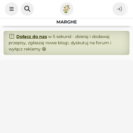
MARGHE
Dołącz do nas
w 5 sekund - zbieraj i dodawaj
przepisy, zgłaszaj nowe blogi, dyskutuj na forum i
wyłącz reklamy 😄