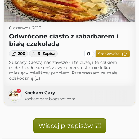
6 czerwca 2013
Odwrócone ciasto z rabarbarem i
białą czekoladą
0
200
3
Zapisz
Smakowite
Sukcesy. Cieszą nas zawsze - i te duże, i te całkiem
małe. Udało się coś z czym przez ostatnie kilka
miesięcy mieliśmy problem. Przepraszam za małą
odskocznię (...)
Kocham Gary
kochamgary.blogspot.com
Więcej przepisów