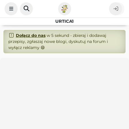
URTICA1
Dołącz do nas
w 5 sekund - zbieraj i dodawaj
przepisy, zgłaszaj nowe blogi, dyskutuj na forum i
wyłącz reklamy 😄