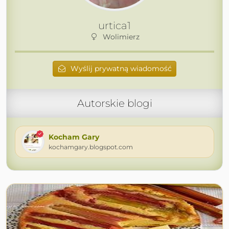
urtica1
Wolimierz
Wyślij prywatną wiadomość
Autorskie blogi
Kocham Gary
kochamgary.blogspot.com