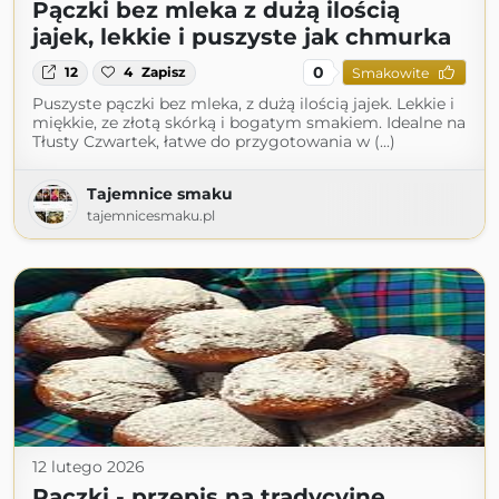
Pączki bez mleka z dużą ilością
jajek, lekkie i puszyste jak chmurka
0
12
4
Zapisz
Smakowite
Puszyste pączki bez mleka, z dużą ilością jajek. Lekkie i
miękkie, ze złotą skórką i bogatym smakiem. Idealne na
Tłusty Czwartek, łatwe do przygotowania w (...)
Tajemnice smaku
tajemnicesmaku.pl
12 lutego 2026
Pączki - przepis na tradycyjne