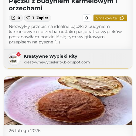
Pączki z budyniem karmelowym i
orzechami
0
0
1
Zapisz
Smakowite
Niezwykły przepis na idealne pączki z budyniem
karmelowym i orzechami. Jako pasjonatka wypieków,
postanowiłam podzielić się tym wyjątkowym
przepisem na pyszne (...)
Kreatywne Wypieki Rity
kreatywnewypiekirity.blogspot.com
26 lutego 2026