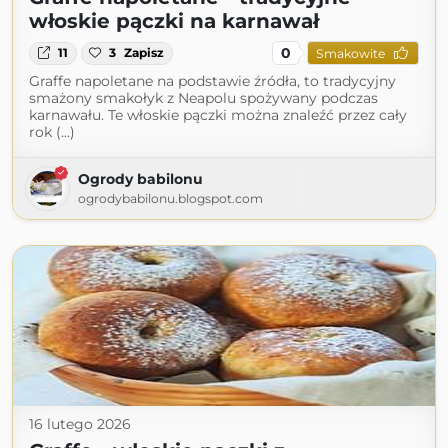
włoskie pączki na karnawał
0
11
3
Zapisz
Smakowite
Graffe napoletane na podstawie źródła, to tradycyjny
smażony smakołyk z Neapolu spożywany podczas
karnawału. Te włoskie pączki można znaleźć przez cały
rok (...)
Ogrody babilonu
ogrodybabilonu.blogspot.com
16 lutego 2026