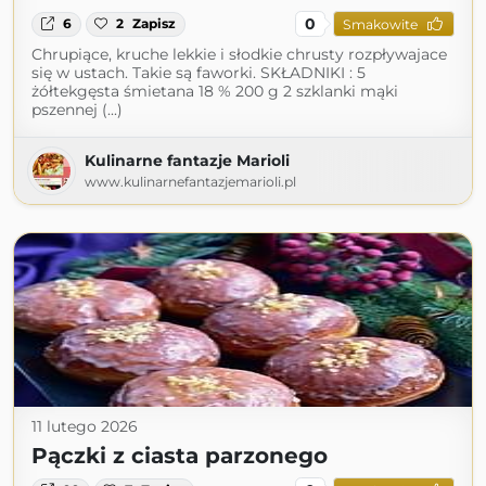
0
6
2
Zapisz
Smakowite
Chrupiące, kruche lekkie i słodkie chrusty rozpływajace
się w ustach. Takie są faworki. SKŁADNIKI : 5
żółtekgęsta śmietana 18 % 200 g 2 szklanki mąki
pszennej (...)
Kulinarne fantazje Marioli
www.kulinarnefantazjemarioli.pl
11 lutego 2026
Pączki z ciasta parzonego