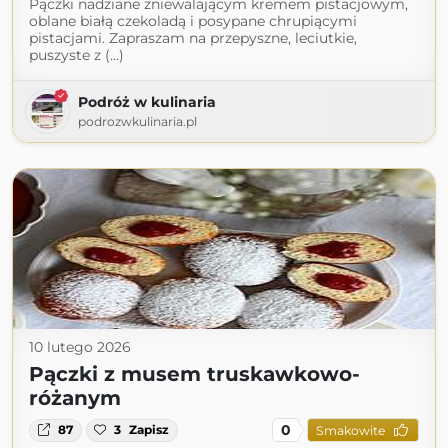
Pączki nadziane zniewalającym kremem pistacjowym,
oblane białą czekoladą i posypane chrupiącymi
pistacjami. Zapraszam na przepyszne, leciutkie,
puszyste z (...)
Podróż w kulinaria
podrozwkulinaria.pl
10 lutego 2026
Pączki z musem truskawkowo-
różanym
0
87
3
Zapisz
Smakowite