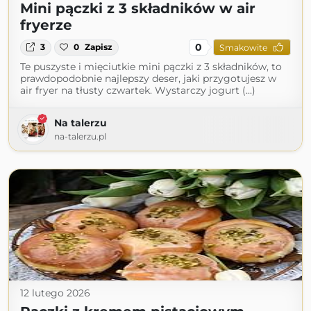
Mini pączki z 3 składników w air
fryerze
0
3
0
Zapisz
Smakowite
Te puszyste i mięciutkie mini pączki z 3 składników, to
prawdopodobnie najlepszy deser, jaki przygotujesz w
air fryer na tłusty czwartek. Wystarczy jogurt (...)
Na talerzu
na-talerzu.pl
12 lutego 2026