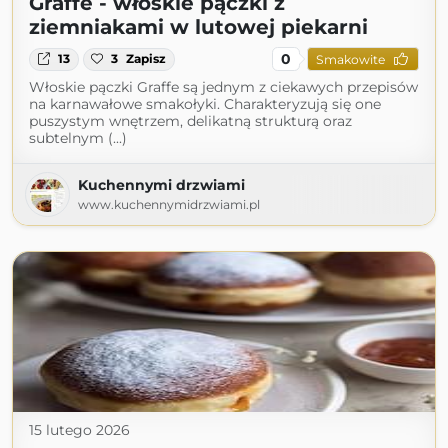
Graffe - włoskie pączki z
ziemniakami w lutowej piekarni
0
13
3
Zapisz
Smakowite
Włoskie pączki Graffe są jednym z ciekawych przepisów
na karnawałowe smakołyki. Charakteryzują się one
puszystym wnętrzem, delikatną strukturą oraz
subtelnym (...)
Kuchennymi drzwiami
www.kuchennymidrzwiami.pl
15 lutego 2026