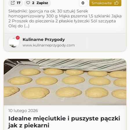
0
17
2
Zapisz
Smakowite
Składniki: (porcja na ok. 30 sztuk) Serek
homogenizowany 300 g Mąka pszenna 1,5 szklanki Jajka
2 Proszek do pieczenia 2 płaskie łyżeczki Sól szczypta
Olej do (...)
Kulinarne Przygody
www.kulinarneprzygody.com
10 lutego 2026
Idealne mięciutkie i puszyste pączki
jak z piekarni