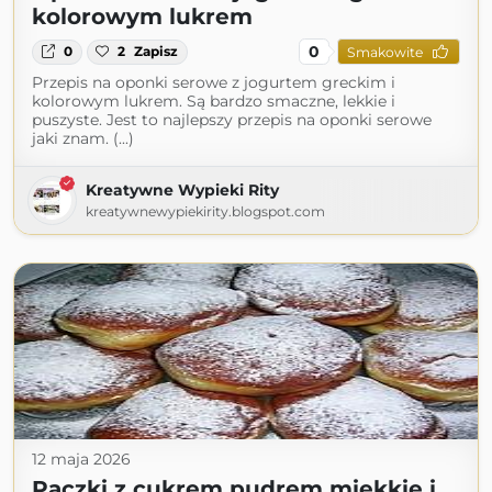
kolorowym lukrem
0
0
2
Zapisz
Smakowite
Przepis na oponki serowe z jogurtem greckim i
kolorowym lukrem. Są bardzo smaczne, lekkie i
puszyste. Jest to najlepszy przepis na oponki serowe
jaki znam. (...)
Kreatywne Wypieki Rity
kreatywnewypiekirity.blogspot.com
12 maja 2026
Pączki z cukrem pudrem miękkie i