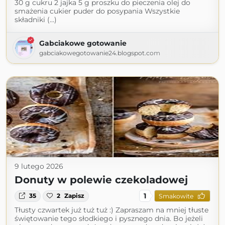
30 g cukru 2 jajka 5 g proszku do pieczenia olej do
smażenia cukier puder do posypania Wszystkie
składniki (...)
Gabciakowe gotowanie
gabciakowegotowanie24.blogspot.com
9 lutego 2026
Donuty w polewie czekoladowej
1
35
2
Zapisz
Smakowite
Tłusty czwartek już tuż tuż :) Zapraszam na mniej tłuste
świętowanie tego słodkiego i pysznego dnia. Bo jeżeli