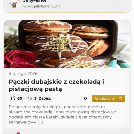
JellyFisher
www.jellyfisher.com
4 lutego 2026
Pączki dubajskie z czekoladą i
pistacjową pastą
0
60
3
Zapisz
Smakowite
Połączenie mięciutkiego i puchatego pączka z
aksamitną czekoladą i chrupiącą pastą pistacjową z
dodatkiem ciasta kataifi, składa się na przepyszny
karnawałowy (...)