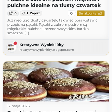
pulchne idealne na tłusty czwartek
0
0
1
Zapisz
Smakowite
Już niedługo tłusty czwartek, tak więc pora wstawić
przepis na pączki. Pączki z cukrem pudrem są
mięciutkie, pulchne i przede wszystkim bardzo
smaczne. (...)
Kreatywne Wypieki Rity
kreatywnewypiekirity.blogspot.com
12 maja 2026