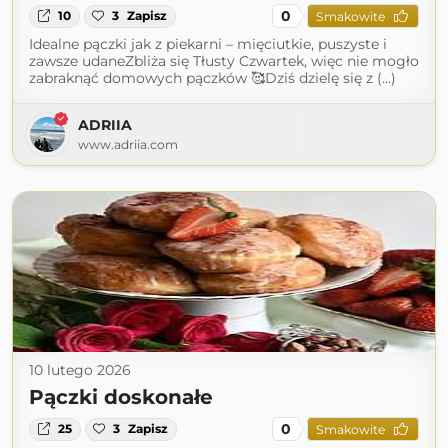
0
10
3
Zapisz
Smakowite
Idealne pączki jak z piekarni – mięciutkie, puszyste i
zawsze udaneZbliża się Tłusty Czwartek, więc nie mogło
zabraknąć domowych pączków 🥰Dziś dzielę się z (...)
ADRIIA
www.adriia.com
10 lutego 2026
Pączki doskonałe
0
25
3
Zapisz
Smakowite