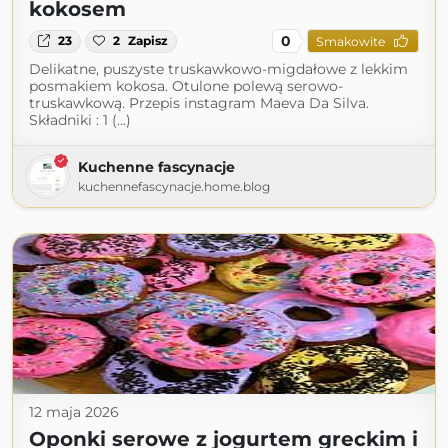
kokosem
0
23
2
Zapisz
Smakowite
Delikatne, puszyste truskawkowo-migdałowe z lekkim
posmakiem kokosa. Otulone polewą serowo-
truskawkową. Przepis instagram Maeva Da Silva.
Składniki : 1 (...)
Kuchenne fascynacje
kuchennefascynacje.home.blog
12 maja 2026
Oponki serowe z jogurtem greckim i