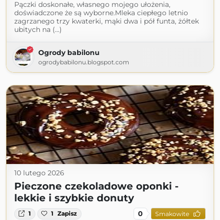
Pączki doskonałe, własnego mojego ułożenia,
doświadczone że są wyborne.Mleka ciepłego letnio
zagrzanego trzy kwaterki, mąki dwa i pół funta, żółtek
ubitych na (...)
Ogrody babilonu
ogrodybabilonu.blogspot.com
10 lutego 2026
Pieczone czekoladowe oponki -
lekkie i szybkie donuty
0
1
1
Zapisz
Smakowite