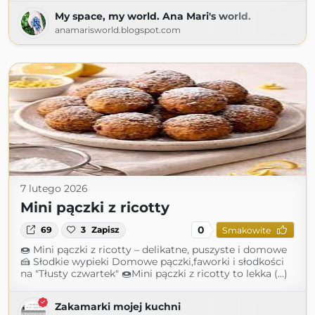
My space, my world. Ana Mari's world.
anamarisworld.blogspot.com
7 lutego 2026
Mini pączki z ricotty
0
69
3
Zapisz
Smakowite
🍩 Mini pączki z ricotty – delikatne, puszyste i domowe
🍰 Słodkie wypieki Domowe pączki,faworki i słodkości
na "Tłusty czwartek" 🍩Mini pączki z ricotty to lekka (...)
Zakamarki mojej kuchni