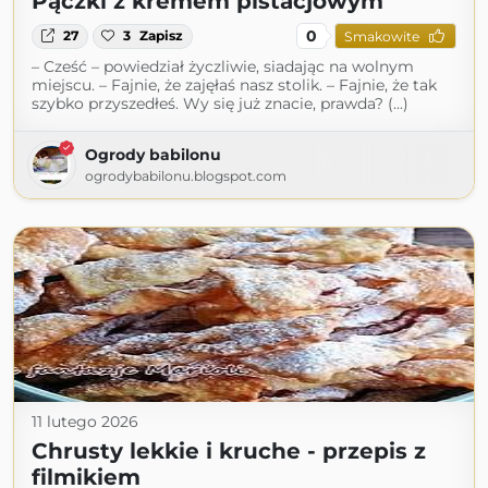
Pączki z kremem pistacjowym
0
27
3
Zapisz
Smakowite
– Cześć – powiedział życzliwie, siadając na wolnym
miejscu. – Fajnie, że zajęłaś nasz stolik. – Fajnie, że tak
szybko przyszedłeś. Wy się już znacie, prawda? (...)
Ogrody babilonu
ogrodybabilonu.blogspot.com
11 lutego 2026
Chrusty lekkie i kruche - przepis z
filmikiem