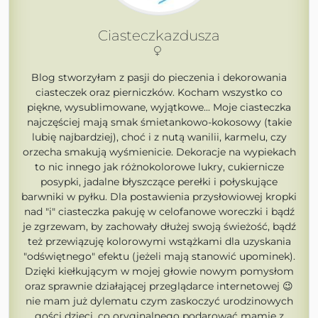
Ciasteczkazdusza
Blog stworzyłam z pasji do pieczenia i dekorowania
ciasteczek oraz pierniczków. Kocham wszystko co
piękne, wysublimowane, wyjątkowe... Moje ciasteczka
najczęściej mają smak śmietankowo-kokosowy (takie
lubię najbardziej), choć i z nutą wanilii, karmelu, czy
orzecha smakują wyśmienicie. Dekoracje na wypiekach
to nic innego jak różnokolorowe lukry, cukiernicze
posypki, jadalne błyszczące perełki i połyskujące
barwniki w pyłku. Dla postawienia przysłowiowej kropki
nad "i" ciasteczka pakuję w celofanowe woreczki i bądź
je zgrzewam, by zachowały dłużej swoją świeżość, bądź
też przewiązuję kolorowymi wstążkami dla uzyskania
"odświętnego" efektu (jeżeli mają stanowić upominek).
Dzięki kiełkującym w mojej głowie nowym pomysłom
oraz sprawnie działającej przeglądarce internetowej 😉
nie mam już dylematu czym zaskoczyć urodzinowych
gości dzieci, co oryginalnego podarować mamie z