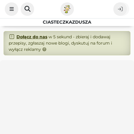
CIASTECZKAZDUSZA
Dołącz do nas
w 5 sekund - zbieraj i dodawaj
przepisy, zgłaszaj nowe blogi, dyskutuj na forum i
wyłącz reklamy 😄