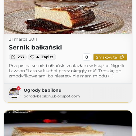
21 marca 2011
Sernik bałkański
0
233
4
Zapisz
Smakowite
Przepis na sernik bałkański znalazłam w książce Nigelli
Lawson "Lato w kuchni przez okrągły rok". Troszkę go
zmodyfikowałam, bo niestety nie mam miodu (...)
Ogrody babilonu
ogrodybabilonu.blogspot.com