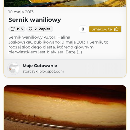
10 maja 2013
Sernik waniliowy
0
195
2
Zapisz
Smakowite
Sernik waniliowy Autor: Halina
JoskowskaOpublikowano: 9 maja 2013 r.Sernik, to
rodzaj słodkiego ciasta, którego głównym
pierwiastkiem jest biały ser. Bazę (...)
Moje Gotowanie
storczyk1.blogspot.com