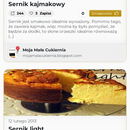
Sernik kajmakowy
0
244
3
Zapisz
Smakowite
Sernik jest smakowo idealnie wyważony. Pomimo tego,
że zawiera kajmak, więc można by było pomyśleć, że
będzie za słodki, to słone orzeszki idealnie równoważą
(...)
Moja Mała Cukiernia
mojamalacukiernia.blogspot.com
12 lutego 2013
Sernik light