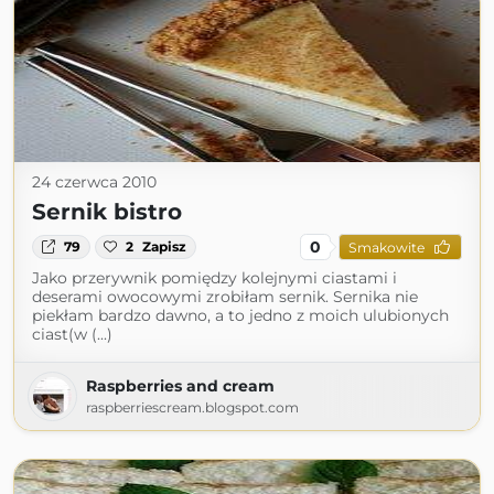
24 czerwca 2010
Sernik bistro
0
79
2
Zapisz
Smakowite
Jako przerywnik pomiędzy kolejnymi ciastami i
deserami owocowymi zrobiłam sernik. Sernika nie
piekłam bardzo dawno, a to jedno z moich ulubionych
ciast(w (...)
Raspberries and cream
raspberriescream.blogspot.com