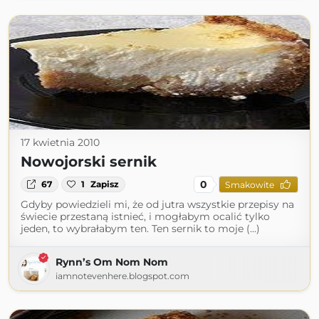
17 kwietnia 2010
Nowojorski sernik
0
67
1
Zapisz
Smakowite
Gdyby powiedzieli mi, że od jutra wszystkie przepisy na
świecie przestaną istnieć, i mogłabym ocalić tylko
jeden, to wybrałabym ten. Ten sernik to moje (...)
Rynn’s Om Nom Nom
iamnotevenhere.blogspot.com