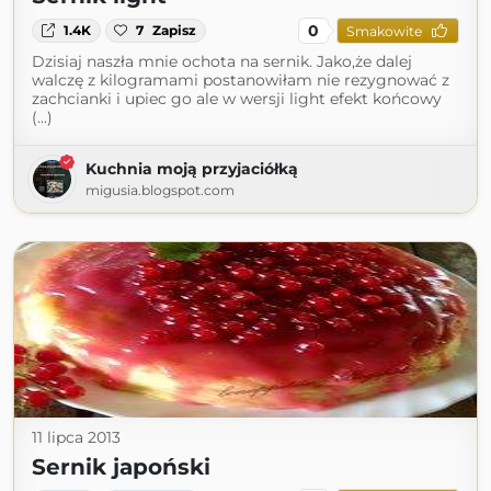
0
1.4K
7
Zapisz
Smakowite
Dzisiaj naszła mnie ochota na sernik. Jako,że dalej
walczę z kilogramami postanowiłam nie rezygnować z
zachcianki i upiec go ale w wersji light efekt końcowy
(...)
Kuchnia moją przyjaciółką
migusia.blogspot.com
11 lipca 2013
Sernik japoński