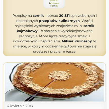
serniko
brownie
sernik
Przepisy na
sernik
– ponad
20 551
sprawdzonych i
docenianych
przepisów kulinarnych
. Wśród
najczęściej wybieranych znajdziesz m.in.
sernik
kajmakowy
. To starannie wyselekcjonowane
propozycje, które łączą tradycyjne smaki z
nowoczesnymi inspiracjami.
Mikser Kulinarny
to
miejsce, w którym codzienne gotowanie staje się
prostsze i przyjemniejsze.
4 kwietnia 2013