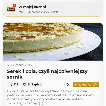
W mojej kuchni
kuchniaaleex.blogspot.com
5 kwietnia 2013
Serek i cola, czyli najdziwniejszy
sernik
0
213
3
Zapisz
Smakowite
Uwaga! Parę dni temu wyszłam na dwór, na całe
piętnaście minut, w samym swetrze i nie zamarzłam.
Wiosna idzie!Tym optymistycznym akcentem
chciałabym zacząć (...)