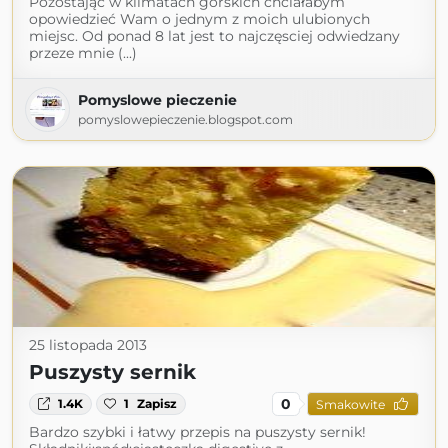
Pozostając w klimatach górskich chciałabym
opowiedzieć Wam o jednym z moich ulubionych
miejsc. Od ponad 8 lat jest to najczęsciej odwiedzany
przeze mnie (...)
Pomyslowe pieczenie
pomyslowepieczenie.blogspot.com
25 listopada 2013
Puszysty sernik
0
1.4K
1
Zapisz
Smakowite
Bardzo szybki i łatwy przepis na puszysty sernik!