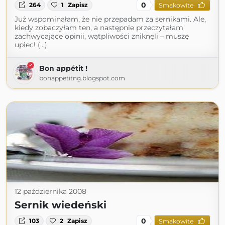
0
264
1
Zapisz
Smakowite
Już wspominałam, że nie przepadam za sernikami. Ale,
kiedy zobaczyłam ten, a następnie przeczytałam
zachwycające opinii, wątpliwości zniknęli – muszę
upiec! (...)
Bon appétit !
bonappetitng.blogspot.com
12 października 2008
Sernik wiedeński
0
103
2
Zapisz
Smakowite