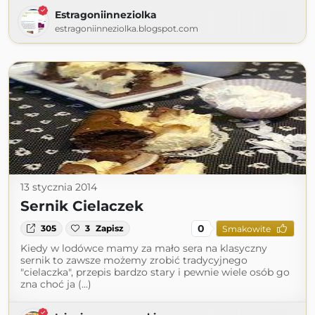
Estragoniinneziolka
estragoniinneziolka.blogspot.com
13 stycznia 2014
Sernik Cielaczek
0
305
3
Zapisz
Smakowite
Kiedy w lodówce mamy za mało sera na klasyczny
sernik to zawsze możemy zrobić tradycyjnego
"cielaczka", przepis bardzo stary i pewnie wiele osób go
zna choć ja (...)