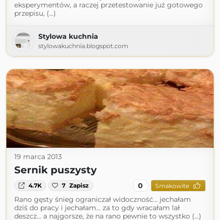
eksperymentów, a raczej przetestowanie już gotowego
przepisu, (...)
Stylowa kuchnia
stylowakuchnia.blogspot.com
19 marca 2013
Sernik puszysty
0
4.7K
7
Zapisz
Smakowite
Rano gęsty śnieg ograniczał widoczność... jechałam
dziś do pracy i jechałam... za to gdy wracałam lał
deszcz... a najgorsze, że na rano pewnie to wszystko (...)