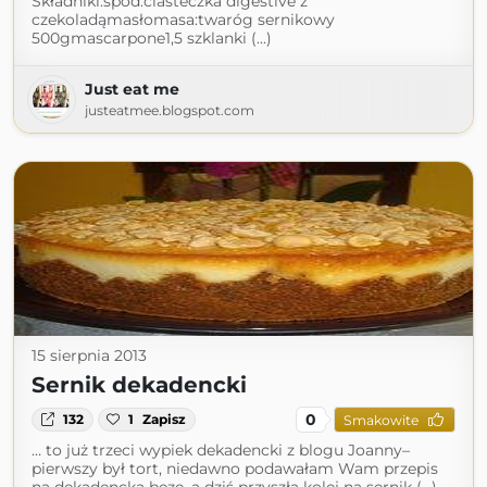
Składniki:spód:ciasteczka digestive z
czekoladąmasłomasa:twaróg sernikowy
500gmascarpone1,5 szklanki (...)
Just eat me
justeatmee.blogspot.com
15 sierpnia 2013
Sernik dekadencki
0
132
1
Zapisz
Smakowite
… to już trzeci wypiek dekadencki z blogu Joanny–
pierwszy był tort, niedawno podawałam Wam przepis