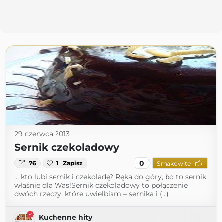
29 czerwca 2013
Sernik czekoladowy
0
76
1
Zapisz
Smakowite
... kto lubi sernik i czekoladę? Ręka do góry, bo to sernik
właśnie dla Was!Sernik czekoladowy to połączenie
dwóch rzeczy, które uwielbiam – sernika i (...)
Kuchenne hity