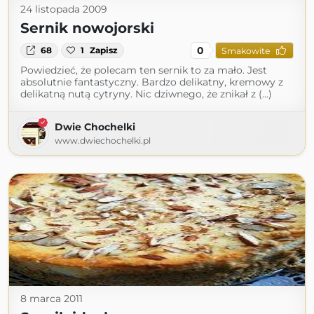
24 listopada 2009
Sernik nowojorski
0
68
1
Zapisz
Smakowite
Powiedzieć, że polecam ten sernik to za mało. Jest
absolutnie fantastyczny. Bardzo delikatny, kremowy z
delikatną nutą cytryny. Nic dziwnego, że znikał z (...)
Dwie Chochelki
www.dwiechochelki.pl
8 marca 2011