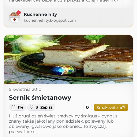
na dekadencką bezę, a dziś przyszła kolej na sernik (...)
Kuchenne hity
kuchennehity.blogspot.com
5 kwietnia 2010
Sernik śmietanowy
0
114
3
Zapisz
Smakowite
I już drugi dzień świąt, tradycyjny śmigus – dyngus,
znany także jako: lany poniedziałek, polewany lub
oblewany, gwarowo jako oblaniec. To zwyczaj,
pierwotnie (...)