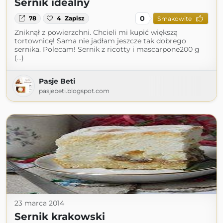
Sernik idealny
0
78
4
Zapisz
Smakowite
Zniknął z powierzchni. Chcieli mi kupić większą
tortownicę! Sama nie jadłam jeszcze tak dobrego
sernika. Polecam! Sernik z ricotty i mascarpone200 g
(...)
Pasje Beti
pasjebeti.blogspot.com
23 marca 2014
Sernik krakowski