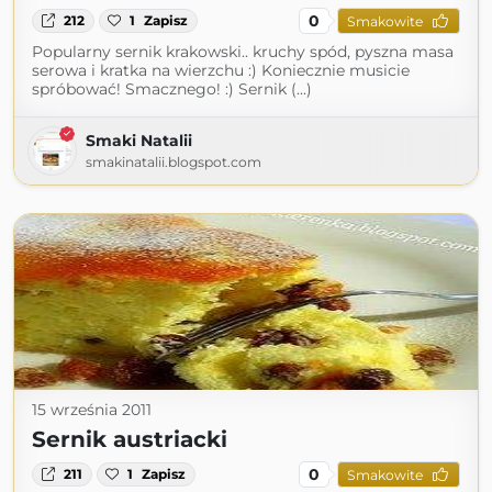
0
212
1
Zapisz
Smakowite
Popularny sernik krakowski.. kruchy spód, pyszna masa
serowa i kratka na wierzchu :) Koniecznie musicie
spróbować! Smacznego! :) Sernik (...)
Smaki Natalii
smakinatalii.blogspot.com
15 września 2011
Sernik austriacki
0
211
1
Zapisz
Smakowite