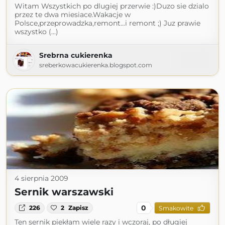
Witam Wszystkich po dlugiej przerwie :)Duzo sie dzialo
przez te dwa miesiace.Wakacje w
Polsce,przeprowadzka,remont...i remont ;) Juz prawie
wszystko (...)
Srebrna cukierenka
sreberkowacukierenka.blogspot.com
4 sierpnia 2009
Sernik warszawski
0
226
2
Zapisz
Smakowite
Ten sernik piekłam wiele razy i wczoraj, po długiej