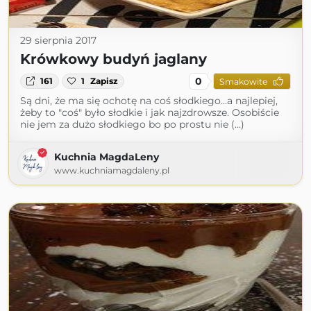
29 sierpnia 2017
Krówkowy budyń jaglany
0
161
1
Zapisz
Smakowite
Są dni, że ma się ochotę na coś słodkiego...a najlepiej,
żeby to "coś" było słodkie i jak najzdrowsze. Osobiście
nie jem za dużo słodkiego bo po prostu nie (...)
Kuchnia MagdaLeny
www.kuchniamagdaleny.pl