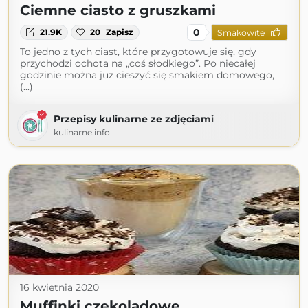
Ciemne ciasto z gruszkami
0
21.9K
20
Zapisz
Smakowite
To jedno z tych ciast, które przygotowuje się, gdy
przychodzi ochota na „coś słodkiego”. Po niecałej
godzinie można już cieszyć się smakiem domowego,
(...)
Przepisy kulinarne ze zdjęciami
kulinarne.info
16 kwietnia 2020
Muffinki czekoladowe