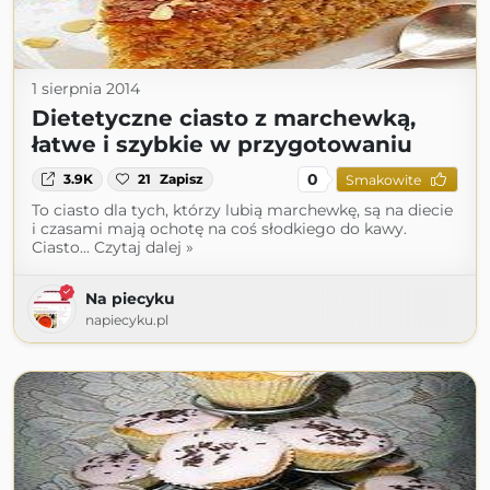
1 sierpnia 2014
Dietetyczne ciasto z marchewką,
łatwe i szybkie w przygotowaniu
0
3.9K
21
Zapisz
Smakowite
To ciasto dla tych, którzy lubią marchewkę, są na diecie
i czasami mają ochotę na coś słodkiego do kawy.
Ciasto... Czytaj dalej »
Na piecyku
napiecyku.pl