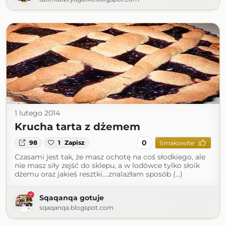
1 lutego 2014
Krucha tarta z dżemem
0
98
1
Zapisz
Smakowite
Czasami jest tak, że masz ochotę na coś słodkiego, ale
nie masz siły zejść do sklepu, a w lodówce tylko słoik
dżemu oraz jakieś resztki....znalazłam sposób (...)
Sqaqanqa gotuje
sqaqanqa.blogspot.com