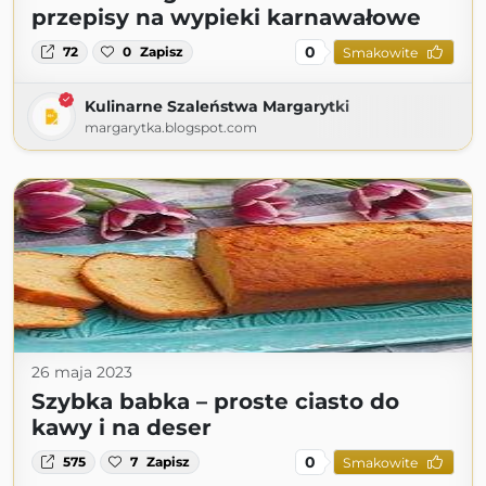
przepisy na wypieki karnawałowe
0
72
0
Zapisz
Smakowite
Kulinarne Szaleństwa Margarytki
margarytka.blogspot.com
26 maja 2023
Szybka babka – proste ciasto do
kawy i na deser
0
575
7
Zapisz
Smakowite