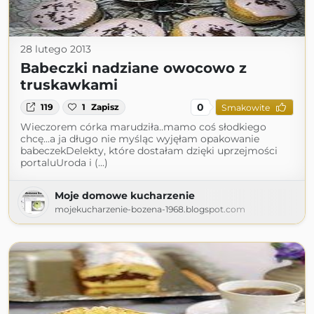
28 lutego 2013
Babeczki nadziane owocowo z
truskawkami
0
119
1
Zapisz
Smakowite
Wieczorem córka marudziła..mamo coś słodkiego
chcę...a ja długo nie myśląc wyjęłam opakowanie
babeczekDelekty, które dostałam dzięki uprzejmości
portaluUroda i (...)
Moje domowe kucharzenie
mojekucharzenie-bozena-1968.blogspot.com