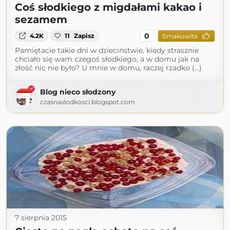
Coś słodkiego z migdałami kakao i
sezamem
0
4.2K
11
Zapisz
Smakowite
Pamiętacie takie dni w dzieciństwie, kiedy strasznie
chciało się wam czegoś słodkiego, a w domu jak na
złość nic nie było? U mnie w domu, raczej rzadko (...)
Blog nieco słodzony
czasnaslodkosci.blogspot.com
7 sierpnia 2015