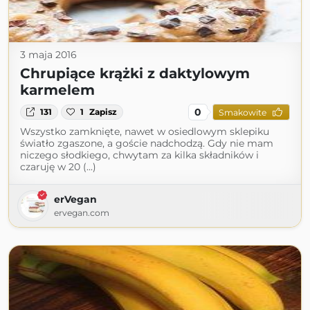
3 maja 2016
Chrupiące krążki z daktylowym
karmelem
0
131
1
Zapisz
Smakowite
Wszystko zamknięte, nawet w osiedlowym sklepiku
światło zgaszone, a goście nadchodzą. Gdy nie mam
niczego słodkiego, chwytam za kilka składników i
czaruję w 20 (...)
erVegan
ervegan.com