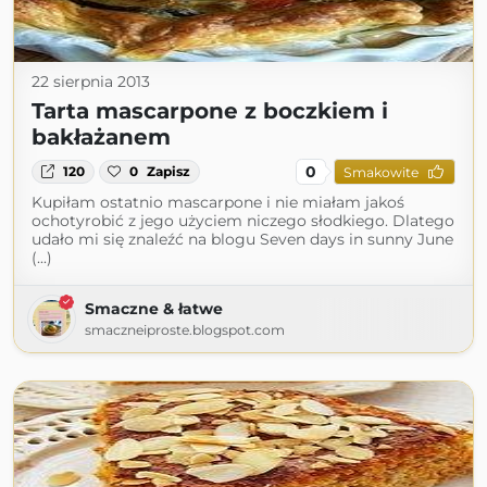
22 sierpnia 2013
Tarta mascarpone z boczkiem i
bakłażanem
0
120
0
Zapisz
Smakowite
Kupiłam ostatnio mascarpone i nie miałam jakoś
ochotyrobić z jego użyciem niczego słodkiego. Dlatego
udało mi się znaleźć na blogu Seven days in sunny June
(...)
Smaczne & łatwe
smaczneiproste.blogspot.com