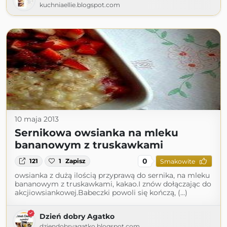
kuchniaellie.blogspot.com
10 maja 2013
Sernikowa owsianka na mleku
bananowym z truskawkami
0
121
1
Zapisz
Smakowite
owsianka z dużą ilością przyprawą do sernika, na mleku
bananowym z truskawkami, kakao.I znów dołączając do
akcjiowsiankowej.Babeczki powoli się kończą, (...)
Dzień dobry Agatko
dziendobryagatko.blogspot.com