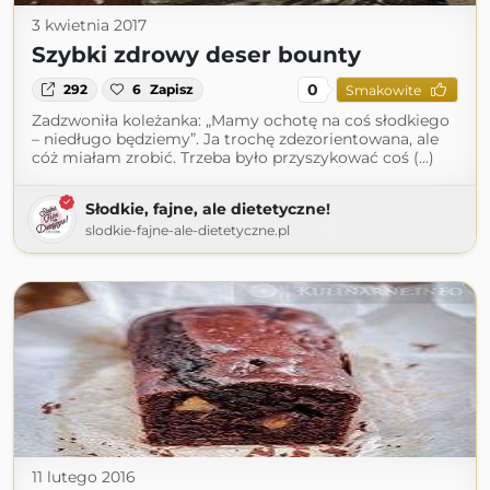
3 kwietnia 2017
Szybki zdrowy deser bounty
0
292
6
Zapisz
Smakowite
Zadzwoniła koleżanka: „Mamy ochotę na coś słodkiego
– niedługo będziemy”. Ja trochę zdezorientowana, ale
cóż miałam zrobić. Trzeba było przyszykować coś (...)
Słodkie, fajne, ale dietetyczne!
slodkie-fajne-ale-dietetyczne.pl
11 lutego 2016