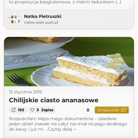
to propozycja bezglutenowa, z niskim ładunkiem (...)
Natka Pietruszki
natka-pietruszki.pl
12 stycznia 2015
Chilijskie ciasto ananasowe
0
193
3
Zapisz
Smakowite
Rozpuściłam Męża mego dokumentnie – zaledwie
jeden dzień (nawet nie cały) nie miał niczego słodkiego
do kawy i już mi …Czytaj dalej →