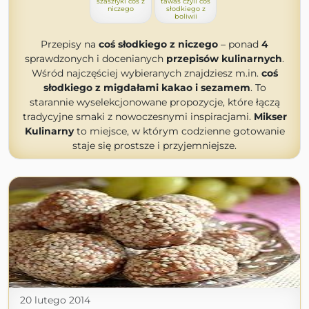
szaszłyki coś z
tawas czyli coś
niczego
słodkiego z
boliwii
Przepisy na
coś słodkiego z niczego
– ponad
4
sprawdzonych i docenianych
przepisów kulinarnych
.
Wśród najczęściej wybieranych znajdziesz m.in.
coś
słodkiego z migdałami kakao i sezamem
. To
starannie wyselekcjonowane propozycje, które łączą
tradycyjne smaki z nowoczesnymi inspiracjami.
Mikser
Kulinarny
to miejsce, w którym codzienne gotowanie
staje się prostsze i przyjemniejsze.
20 lutego 2014