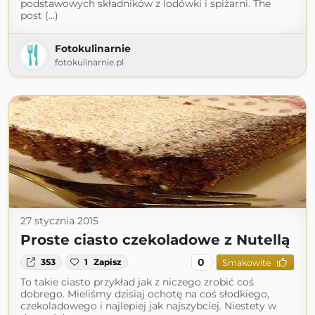
podstawowych składników z lodówki i spiżarni. The
post (...)
Fotokulinarnie
fotokulinarnie.pl
27 stycznia 2015
Proste ciasto czekoladowe z Nutellą
0
353
1
Zapisz
Smakowite
To takie ciasto przykład jak z niczego zrobić coś
dobrego. Mieliśmy dzisiaj ochotę na coś słodkiego,
czekoladowego i najlepiej jak najszybciej. Niestety w