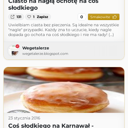
Ciasto na nagłą ochotę na coś
słodkiego
0
131
1
Zapisz
Smakowite
Uwielbiam ciasta bez pieczenia. Są idealne na wszystkie
"nagle" przypadki. Każdy zna to uczucie, kiedy nagle
dopada go ochota na coś słodkiego i nie ma rady! (...)
Wegetalerze
wegetalerze.blogspot.com
23 stycznia 2016
Coś słodkiego na Karnawał -