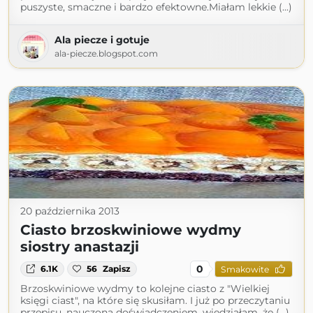
puszyste, smaczne i bardzo efektowne.Miałam lekkie (...)
Ala piecze i gotuje
ala-piecze.blogspot.com
20 października 2013
Ciasto brzoskwiniowe wydmy
siostry anastazji
0
6.1K
56
Zapisz
Smakowite
Brzoskwiniowe wydmy to kolejne ciasto z "Wielkiej
księgi ciast", na które się skusiłam. I już po przeczytaniu
przepisu, nauczona doświadczeniem, wiedziałam, że (...)