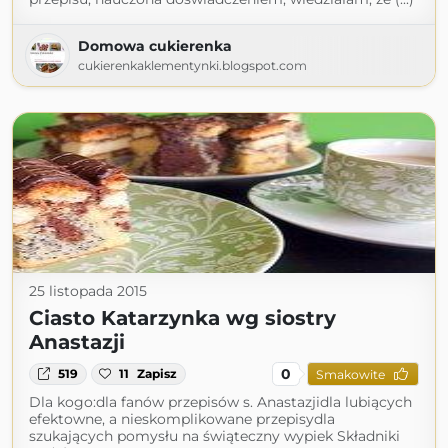
Domowa cukierenka
cukierenkaklementynki.blogspot.com
25 listopada 2015
Ciasto Katarzynka wg siostry
Anastazji
0
519
11
Zapisz
Smakowite
Dla kogo:dla fanów przepisów s. Anastazjidla lubiących
efektowne, a nieskomplikowane przepisydla
szukających pomysłu na świąteczny wypiek Składniki