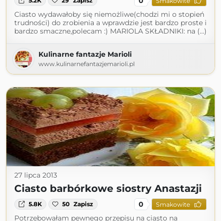
0
5.2K
29
Zapisz
Smakowite
Ciasto wydawałoby się niemożliwe(chodzi mi o stopień
trudności) do zrobienia a wprawdzie jest bardzo proste i
bardzo smaczne,polecam :) MARIOLA SKŁADNIKI: na (...)
Kulinarne fantazje Marioli
www.kulinarnefantazjemarioli.pl
27 lipca 2013
Ciasto barbórkowe siostry Anastazji
0
5.8K
50
Zapisz
Smakowite
Potrzebowałam pewnego przepisu na ciasto na