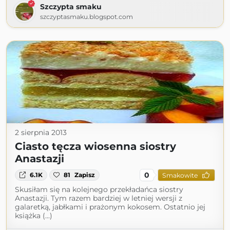
Szczypta smaku
szczyptasmaku.blogspot.com
2 sierpnia 2013
Ciasto tęcza wiosenna siostry
Anastazji
0
6.1K
81
Zapisz
Smakowite
Skusiłam się na kolejnego przekładańca siostry
Anastazji. Tym razem bardziej w letniej wersji z
galaretką, jabłkami i prażonym kokosem. Ostatnio jej
książka (...)