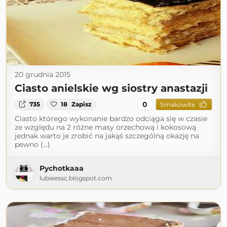
20 grudnia 2015
Ciasto anielskie wg siostry anastazji
0
735
18
Zapisz
Smakowite
Ciasto którego wykonanie bardzo odciąga się w czasie
ze względu na 2 różne masy orzechową i kokosową
jednak warto je zrobić na jakąś szczególną okazję na
pewno (...)
Pychotkaaa
lubieessc.blogspot.com