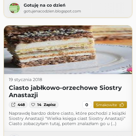
Gotuję na co dzień
gotujenacodzien.blogspot.com
19 stycznia 2018
Ciasto jabłkowo-orzechowe Siostry
Anastazji
0
448
14
Zapisz
Smakowite
Naprawdę bardzo dobre ciasto, które pochodzi z książki
Siostry Anastazji "Wielka księga ciast Siostry Anastazji"
Ciasto zobaczyłam tutaj, potem znalazłam go u (...)