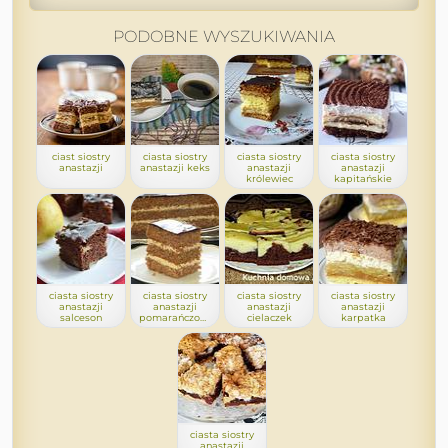
PODOBNE WYSZUKIWANIA
ciast siostry
ciasta siostry
ciasta siostry
ciasta siostry
anastazji
anastazji keks
anastazji
anastazji
królewiec
kapitańskie
ciasta siostry
ciasta siostry
ciasta siostry
ciasta siostry
anastazji
anastazji
anastazji
anastazji
salceson
pomarańczowiec
cielaczek
karpatka
ciasta siostry
anastazji