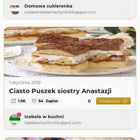
Domowa cukierenka
cukierenkaklementynki.blogspot.com
1 stycznia 2019
Ciasto Puszek siostry Anastazji
0
1.5K
54
Zapisz
Smakowite
Izabela w kuchni
izabelawkuchni.blogspot.com