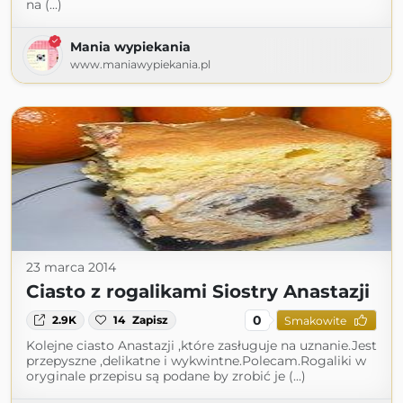
na (...)
Mania wypiekania
www.maniawypiekania.pl
23 marca 2014
Ciasto z rogalikami Siostry Anastazji
0
2.9K
14
Zapisz
Smakowite
Kolejne ciasto Anastazji ,które zasługuje na uznanie.Jest
przepyszne ,delikatne i wykwintne.Polecam.Rogaliki w
oryginale przepisu są podane by zrobić je (...)