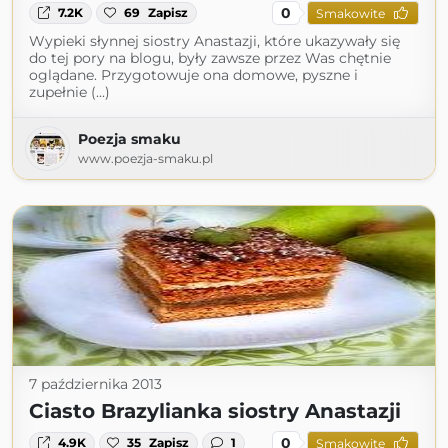
0
7.2K
69
Zapisz
Smakowite
Wypieki słynnej siostry Anastazji, które ukazywały się
do tej pory na blogu, były zawsze przez Was chętnie
oglądane. Przygotowuje ona domowe, pyszne i
zupełnie (...)
Poezja smaku
www.poezja-smaku.pl
7 października 2013
Ciasto Brazylianka siostry Anastazji
0
4.9K
35
Zapisz
1
Smakowite