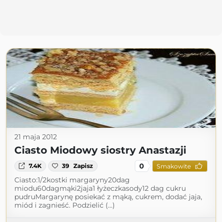
21 maja 2012
Ciasto Miodowy siostry Anastazji
0
7.4K
39
Zapisz
Smakowite
Ciasto:1/2kostki margaryny20dag
miodu60dagmąki2jaja1 łyżeczkasody12 dag cukru
pudruMargarynę posiekać z mąką, cukrem, dodać jaja,
miód i zagnieść. Podzielić (...)