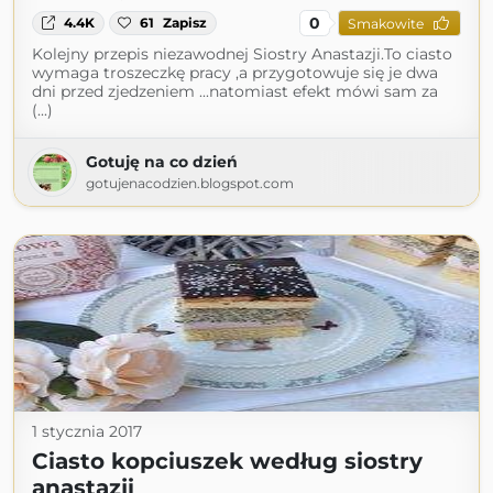
0
4.4K
61
Zapisz
Smakowite
Kolejny przepis niezawodnej Siostry Anastazji.To ciasto
wymaga troszeczkę pracy ,a przygotowuje się je dwa
dni przed zjedzeniem ...natomiast efekt mówi sam za
(...)
Gotuję na co dzień
gotujenacodzien.blogspot.com
1 stycznia 2017
Ciasto kopciuszek według siostry
anastazji