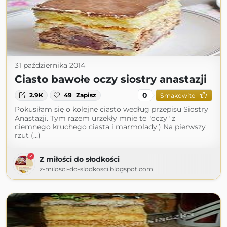
31 października 2014
Ciasto bawołe oczy siostry anastazji
0
2.9K
49
Zapisz
Smakowite
Pokusiłam się o kolejne ciasto według przepisu Siostry
Anastazji. Tym razem urzekły mnie te "oczy" z
ciemnego kruchego ciasta i marmolady:) Na pierwszy
rzut (...)
Z miłości do słodkości
z-milosci-do-slodkosci.blogspot.com