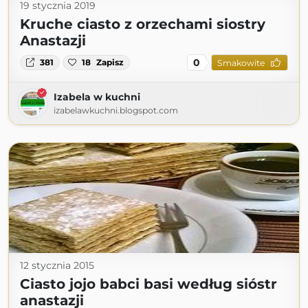
19 stycznia 2019
Kruche ciasto z orzechami siostry
Anastazji
0
381
18
Zapisz
Smakowite
Izabela w kuchni
izabelawkuchni.blogspot.com
12 stycznia 2015
Ciasto jojo babci basi według sióstr
anastazji