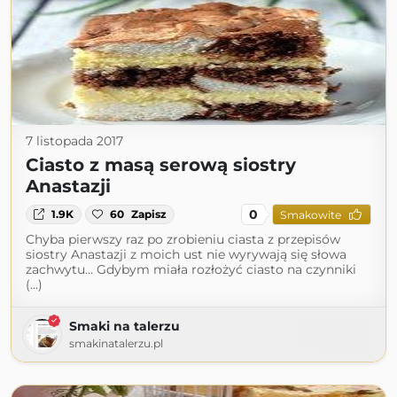
7 listopada 2017
Ciasto z masą serową siostry
Anastazji
0
1.9K
60
Zapisz
Smakowite
Chyba pierwszy raz po zrobieniu ciasta z przepisów
siostry Anastazji z moich ust nie wyrywają się słowa
zachwytu… Gdybym miała rozłożyć ciasto na czynniki
(...)
Smaki na talerzu
smakinatalerzu.pl