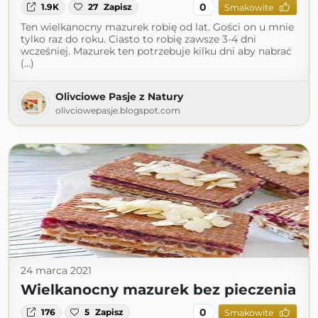
0
1.9K
27
Zapisz
Smakowite
Ten wielkanocny mazurek robię od lat. Gości on u mnie
tylko raz do roku. Ciasto to robię zawsze 3-4 dni
wcześniej. Mazurek ten potrzebuje kilku dni aby nabrać
(...)
Olivciowe Pasje z Natury
olivciowepasje.blogspot.com
24 marca 2021
Wielkanocny mazurek bez pieczenia
0
176
5
Zapisz
Smakowite