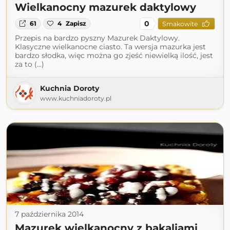
Wielkanocny mazurek daktylowy
0
61
4
Zapisz
Smakowite
Przepis na bardzo pyszny Mazurek Daktylowy.
Klasyczne wielkanocne ciasto. Ta wersja mazurka jest
bardzo słodka, więc można go zjeść niewielką ilość, jest
za to (...)
Kuchnia Doroty
www.kuchniadoroty.pl
7 października 2014
Mazurek wielkanocny z bakaliami