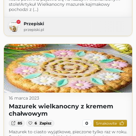
stole!Artykuł Wielkanocny mazurek kajmakowy
pochodzi z (...)
Przepiski
przepiski.pl
16 marca 2023
Mazurek wielkanocny z kremem
chałwowym
0
85
6
Zapisz
Smakowite
Mazurek to ciasto wyjątkowe, pieczone tylko raz w roku.