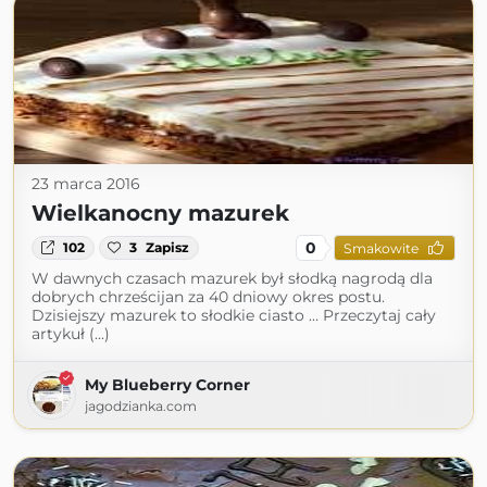
23 marca 2016
Wielkanocny mazurek
0
102
3
Zapisz
Smakowite
W dawnych czasach mazurek był słodką nagrodą dla
dobrych chrześcijan za 40 dniowy okres postu.
Dzisiejszy mazurek to słodkie ciasto … Przeczytaj cały
artykuł (...)
My Blueberry Corner
jagodzianka.com