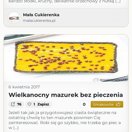
bardzo słodki, kruchy, delikatnie orzechowy z nutką (...)
Mała Cukierenka
malacukierenka.pl
6 kwietnia 2017
Wielkanocny mazurek bez pieczenia
0
76
1
Zapisz
Smakowite
Jeżeli tak jak ja przygotowujesz ciasta świąteczne na
ostatnią chwilę to ten mazurek powinien Cię
zainteresować. Robi się go szybko, nie trzeba go piec a
w (...)