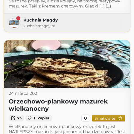
Są różne przepisy, a dziś kolejny, na trochę nietypowy
mazurek. Taki z kremem chałowym. Gładki […] (...)
Kuchnia Magdy
kuchniamagdy.pl
24 marca 2021
Orzechowo-piankowy mazurek
wielkanocny
0
73
1
Zapisz
Smakowite
Wielkanocny orzechowo-piankowy mazurek To jest
NAJLEPSZY mazurek, jaki jadłam od bardzo dawna! Jest