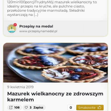
120min100porcjiTrudnyMój mazurek wielkanocny to
idealny przepis na kruche, ale pulchne ciasto,
przełożone tradycyjnie marmoladą. Składniki
wystarczają na (...)
Przepisy na medal
www.przepisynamedal.pl
9 kwietnia 2019
Mazurek wielkanocny ze zdrowszym
karmelem
0
108
3
Zapisz
Smakowite