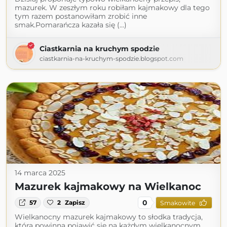
mazurek. W zeszłym roku robiłam kajmakowy dla tego
tym razem postanowiłam zrobić inne
smak.Pomarańcza kazała się (...)
Ciastkarnia na kruchym spodzie
ciastkarnia-na-kruchym-spodzie.blogspot.com
14 marca 2025
Mazurek kajmakowy na Wielkanoc
0
57
2
Zapisz
Smakowite
Wielkanocny mazurek kajmakowy to słodka tradycja,
która powinna pojawić się na każdym wielkanocnym