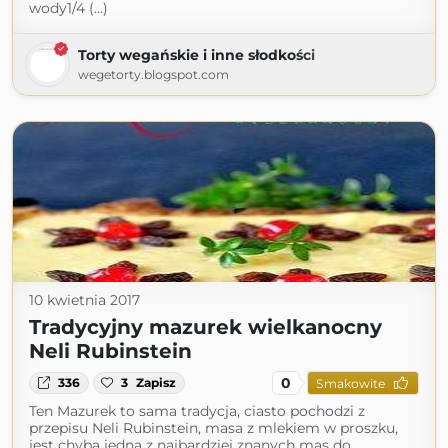
wody1/4 (...)
Torty wegańskie i inne słodkości
wegetorty.blogspot.com
10 kwietnia 2017
Tradycyjny mazurek wielkanocny
Neli Rubinstein
0
336
3
Zapisz
Smakowite
Ten Mazurek to sama tradycja, ciasto pochodzi z
przepisu Neli Rubinstein, masa z mlekiem w proszku,
jest chyba jedną z najbardziej znanych mas do