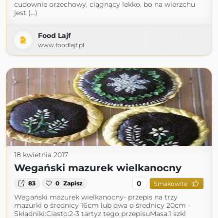
cudownie orzechowy, ciągnący lekko, bo na wierzchu
jest (...)
Food Lajf
www.foodlajf.pl
18 kwietnia 2017
Wegański mazurek wielkanocny
0
83
0
Zapisz
Smakowite
Wegański mazurek wielkanocny- przepis na trzy
mazurki o średnicy 16cm lub dwa o średnicy 20cm -
Składniki:Ciasto:2-3 tartyz tego przepisuMasa:1 szkl