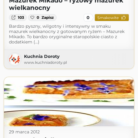
Mazurek Mikado – ryżowy mazurek
wielkanocny
0
103
0
Zapisz
Smakowite
Bardzo pyszny, wilgotny i intensywny w smaku
mazurek wielkanocny z gotowanym ryżem – Mazurek
Mikado. To bardzo oryginalne staropolskie ciasto z
dodatkiem (...)
Kuchnia Doroty
www.kuchniadoroty.pl
29 marca 2012