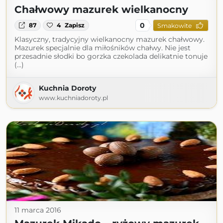
Chałwowy mazurek wielkanocny
0
87
4
Zapisz
Smakowite
Klasyczny, tradycyjny wielkanocny mazurek chałwowy.
Mazurek specjalnie dla miłośników chałwy. Nie jest
przesadnie słodki bo gorzka czekolada delikatnie tonuje
(...)
Kuchnia Doroty
www.kuchniadoroty.pl
11 marca 2016