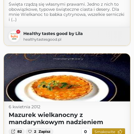
Święta rządzą się własnymi prawami. Jedno z nich to
obowiązkowe, typowe świąteczne ciasta i desery. Dla
mnie Wielkanoc to babka cytrynowa, wszelkie serniczki
i (...)
Healthy tastes good by Lila
healthytastesgood.pl
6 kwietnia 2012
Mazurek wielkanocny z
mandarynkowym nadzieniem
0
82
2
Zapisz
Smakowite