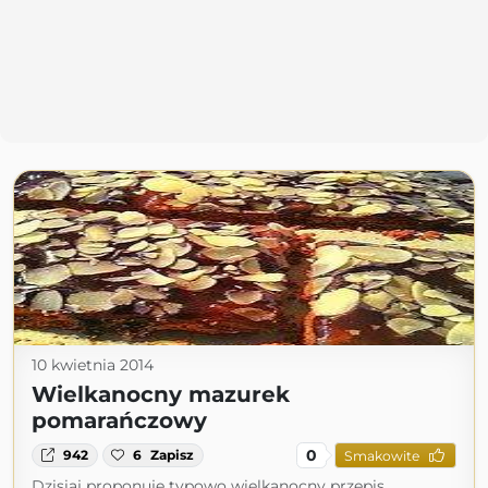
10 kwietnia 2014
Wielkanocny mazurek
pomarańczowy
0
942
6
Zapisz
Smakowite
Dzisiaj proponuje typowo wielkanocny przepis,