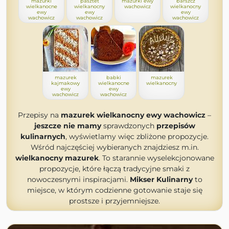
mazurki
pasztet
mazurki ewy
barszcz
wielkanocne
wielkanocny
wachowicz
wielkanocny
ewy
ewy
ewy
wachowicz
wachowicz
wachowicz
mazurek
babki
mazurek
kajmakowy
wielkanocne
wielkanocny
ewy
ewy
wachowicz
wachowicz
Przepisy na
mazurek wielkanocny ewy wachowicz
–
jeszcze nie mamy
sprawdzonych
przepisów
kulinarnych
, wyświetlamy więc zbliżone propozycje.
Wśród najczęściej wybieranych znajdziesz m.in.
wielkanocny mazurek
. To starannie wyselekcjonowane
propozycje, które łączą tradycyjne smaki z
nowoczesnymi inspiracjami.
Mikser Kulinarny
to
miejsce, w którym codzienne gotowanie staje się
prostsze i przyjemniejsze.