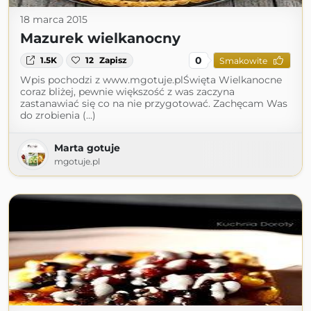
18 marca 2015
Mazurek wielkanocny
0
1.5K
12
Zapisz
Smakowite
Wpis pochodzi z www.mgotuje.plŚwięta Wielkanocne
coraz bliżej, pewnie większość z was zaczyna
zastanawiać się co na nie przygotować. Zachęcam Was
do zrobienia (...)
Marta gotuje
mgotuje.pl