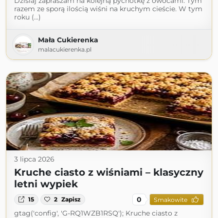
Dzisiaj zapraszam na kolejną pychotkę z owocami. Tym
razem ze sporą ilością wiśni na kruchym cieście. W tym
roku (...)
Mała Cukierenka
malacukierenka.pl
3 lipca 2026
Kruche ciasto z wiśniami – klasyczny
letni wypiek
0
15
2
Zapisz
Smakowite
gtag('config', 'G-RQ1WZB1RSQ'); Kruche ciasto z