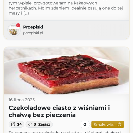
tym wpisie, przygotowałam na kakaowych
herbatnikach. Moim zdaniem idealnie pasują one do tej
masy i (...)
Przepiski
przepiski.pl
16 lipca 2025
Czekoladowe ciasto z wiśniami i
chałwą bez pieczenia
0
24
3
Zapisz
Smakowite
To przepyszne czekoladowe ciasto z wiśniami, chałwą i