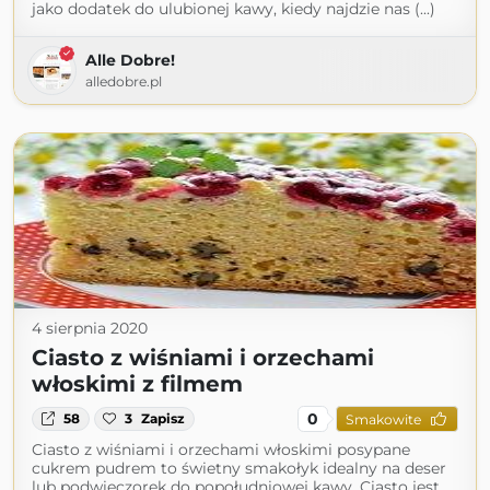
jako dodatek do ulubionej kawy, kiedy najdzie nas (...)
Alle Dobre!
alledobre.pl
4 sierpnia 2020
Ciasto z wiśniami i orzechami
włoskimi z filmem
0
58
3
Zapisz
Smakowite
Ciasto z wiśniami i orzechami włoskimi posypane
cukrem pudrem to świetny smakołyk idealny na deser
lub podwieczorek do popołudniowej kawy. Ciasto jest