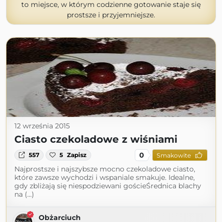
to miejsce, w którym codzienne gotowanie staje się
prostsze i przyjemniejsze.
12 września 2015
Ciasto czekoladowe z wiśniami
0
557
5
Zapisz
Smakowite
Najprostsze i najszybsze mocno czekoladowe ciasto,
które zawsze wychodzi i wspaniale smakuje. Idealne,
gdy zbliżają się niespodziewani gościeŚrednica blachy
na (...)
Obżarciuch