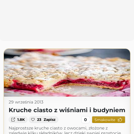
29 września 2013
Kruche ciasto z wiśniami i budyniem
0
1.8K
23
Zapisz
Smakowite
Najprostsze kruche ciasto z owocami, złożone z
zaledwie kilku składników, lecz dzięki swojej prostocie