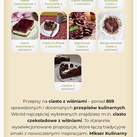
ciasto
ciasto
ciasto kawowe
puszyste
czekoladowe z
francuskie z
z wiśniami
ciasto z
wiśniami
wiśniami
wiśniami
ciasto
ciasto truflowe
jogurtowe
bezglutenowe
orzechowe z
z wiśniami
ciasto z
ciasto z
wiśniami
wiśniami
wiśniami
ciastka z
wiśniami
Przepisy na
ciasto z wiśniami
– ponad
859
sprawdzonych i docenianych
przepisów kulinarnych
.
Wśród najczęściej wybieranych znajdziesz m.in.
ciasto
czekoladowe z wiśniami
. To starannie
wyselekcjonowane propozycje, które łączą tradycyjne
smaki z nowoczesnymi inspiracjami.
Mikser Kulinarny