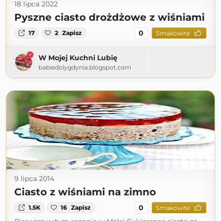
18 lipca 2022
Pyszne ciasto drożdżowe z wiśniami
0
17
2
Zapisz
Smakowite
W Mojej Kuchni Lubię
babiedolygdynia.blogspot.com
9 lipca 2014
Ciasto z wiśniami na zimno
0
1.5K
16
Zapisz
Smakowite