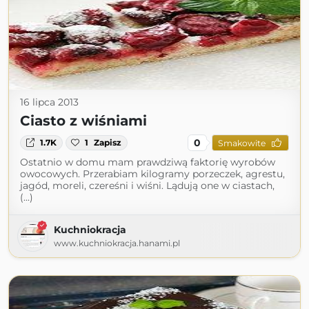
16 lipca 2013
Ciasto z wiśniami
0
1.7K
1
Zapisz
Smakowite
Ostatnio w domu mam prawdziwą faktorię wyrobów
owocowych. Przerabiam kilogramy porzeczek, agrestu,
jagód, moreli, czereśni i wiśni. Lądują one w ciastach,
(...)
Kuchniokracja
www.kuchniokracja.hanami.pl