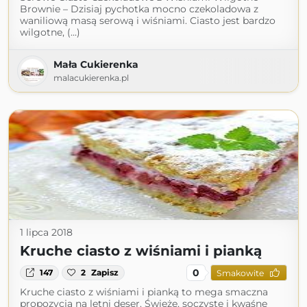
Brownie – Dzisiaj pychotka mocno czekoladowa z
waniliową masą serową i wiśniami. Ciasto jest bardzo
wilgotne, (...)
Mała Cukierenka
malacukierenka.pl
1 lipca 2018
Kruche ciasto z wiśniami i pianką
0
147
2
Zapisz
Smakowite
Kruche ciasto z wiśniami i pianką to mega smaczna
propozycja na letni deser. Świeże, soczyste i kwaśne