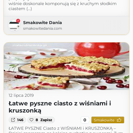
wiśnie doskonale komponują się z kruchym słodkim
ciastem (...)
Smakowite Dania
smakowitedania.com
12 lipca 2019
Łatwe pyszne ciasto z wiśniami i
kruszonką
0
146
8
Zapisz
Smakowite
ŁATWE PYSZNE Ciasto z WIŚNIAMI i KRUSZONKĄ –