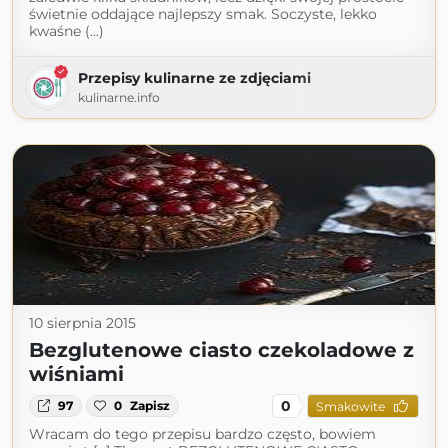
świetnie oddające najlepszy smak. Soczyste, lekko
kwaśne (...)
Przepisy kulinarne ze zdjęciami
kulinarne.info
10 sierpnia 2015
Bezglutenowe ciasto czekoladowe z
wiśniami
0
97
0
Zapisz
Smakowite
Wracam do tego przepisu bardzo często, bowiem