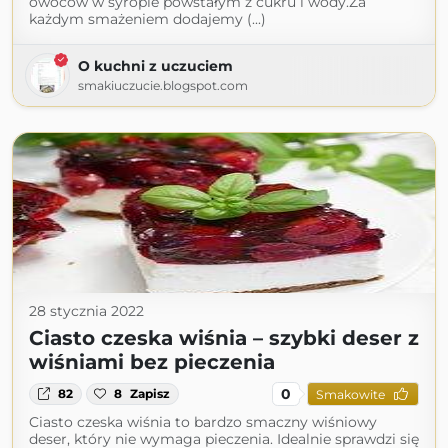
owoców w syropie powstałym z cukru i wody.Za
każdym smażeniem dodajemy (...)
O kuchni z uczuciem
smakiuczucie.blogspot.com
28 stycznia 2022
Ciasto czeska wiśnia – szybki deser z
wiśniami bez pieczenia
0
82
8
Zapisz
Smakowite
Ciasto czeska wiśnia to bardzo smaczny wiśniowy
deser, który nie wymaga pieczenia. Idealnie sprawdzi się