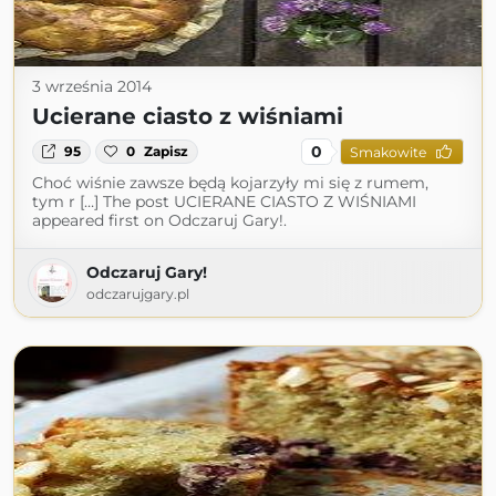
3 września 2014
Ucierane ciasto z wiśniami
0
95
0
Zapisz
Smakowite
Choć wiśnie zawsze będą kojarzyły mi się z rumem,
tym r […] The post UCIERANE CIASTO Z WIŚNIAMI
appeared first on Odczaruj Gary!.
Odczaruj Gary!
odczarujgary.pl