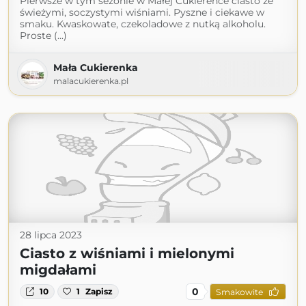
Pierwsze w tym sezonie w Małej Cukierence ciasto ze
świeżymi, soczystymi wiśniami. Pyszne i ciekawe w
smaku. Kwaskowate, czekoladowe z nutką alkoholu.
Proste (...)
Mała Cukierenka
malacukierenka.pl
28 lipca 2023
Ciasto z wiśniami i mielonymi
migdałami
0
10
1
Zapisz
Smakowite