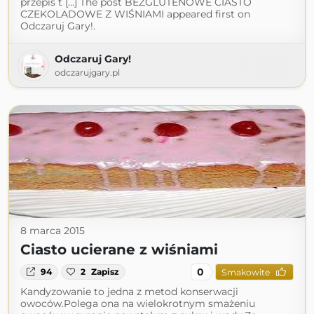
przepis t […] The post BEZGLUTENOWE CIASTO
CZEKOLADOWE Z WIŚNIAMI appeared first on
Odczaruj Gary!.
Odczaruj Gary!
odczarujgary.pl
8 marca 2015
Ciasto ucierane z wiśniami
0
94
2
Zapisz
Smakowite
Kandyzowanie to jedna z metod konserwacji
owoców.Polega ona na wielokrotnym smażeniu