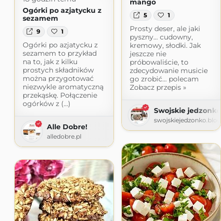
mango
Ogórki po azjatycku z
5
1
sezamem
Prosty deser, ale jaki
9
1
pyszny... cudowny,
Ogórki po azjatycku z
kremowy, słodki. Jak
sezamem to przykład
jeszcze nie
na to, jak z kilku
próbowaliście, to
prostych składników
zdecydowanie musicie
można przygotować
go zrobić... polecam
niezwykle aromatyczną
Zobacz przepis »
przekąskę. Połączenie
ogórków z (...)
Swojskie jedzonko
swojskiejedzonko.blo
Alle Dobre!
alledobre.pl