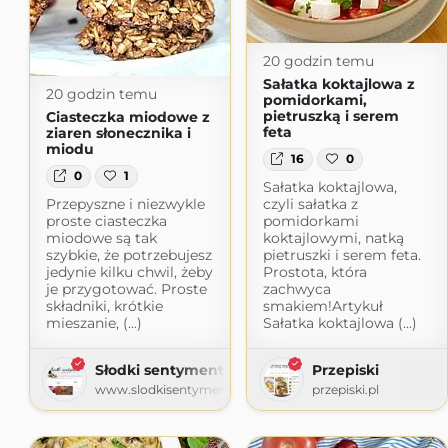
20 godzin temu
Sałatka koktajlowa z
20 godzin temu
pomidorkami,
pietruszką i serem
Ciasteczka miodowe z
feta
ziaren słonecznika i
miodu
16
0
0
1
Sałatka koktajlowa,
Przepyszne i niezwykle
czyli sałatka z
proste ciasteczka
pomidorkami
miodowe są tak
koktajlowymi, natką
szybkie, że potrzebujesz
pietruszki i serem feta.
jedynie kilku chwil, żeby
Prostota, która
je przygotować. Proste
zachwyca
składniki, krótkie
smakiem!Artykuł
mieszanie, (...)
Sałatka koktajlowa (...)
Słodki sentyment
Przepiski
www.slodkisentyment.pl
przepiski.pl