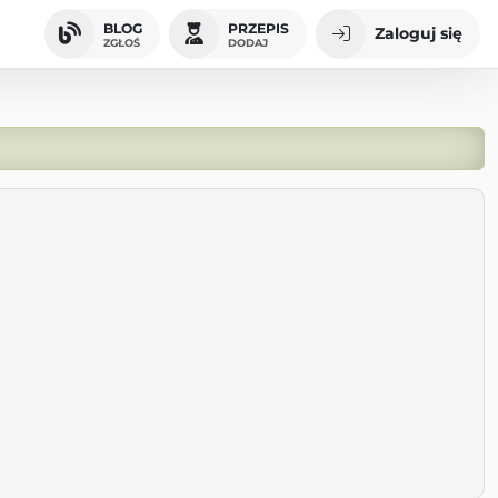
BLOG
PRZEPIS
Zaloguj się
ZGŁOŚ
DODAJ