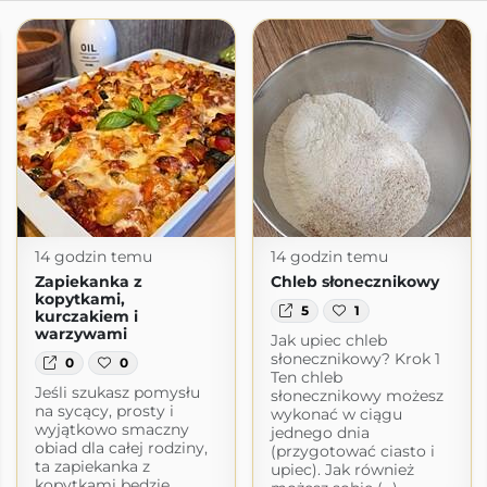
14 godzin temu
14 godzin temu
Zapiekanka z
Chleb słonecznikowy
kopytkami,
5
1
kurczakiem i
warzywami
Jak upiec chleb
słonecznikowy? Krok 1
0
0
Ten chleb
Jeśli szukasz pomysłu
słonecznikowy możesz
na sycący, prosty i
wykonać w ciągu
wyjątkowo smaczny
jednego dnia
obiad dla całej rodziny,
(przygotować ciasto i
ta zapiekanka z
upiec). Jak również
kopytkami będzie