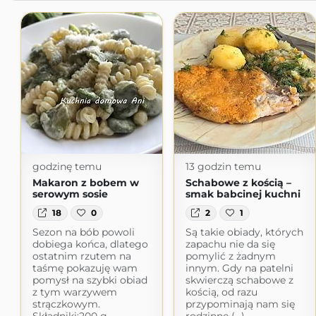
godzinę temu
13 godzin temu
Makaron z bobem w
Schabowe z kością –
serowym sosie
smak babcinej kuchni
18
0
2
1
Sezon na bób powoli
Są takie obiady, których
dobiega końca, dlatego
zapachu nie da się
ostatnim rzutem na
pomylić z żadnym
taśmę pokazuję wam
innym. Gdy na patelni
pomysł na szybki obiad
skwierczą schabowe z
z tym warzywem
kością, od razu
strączkowym.
przypominają nam się