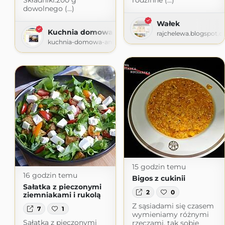
Składniki:200 g
rodzinne (...)
dowolnego (...)
Wałek
Kuchnia domowa Ani
rajchelewa.blogspot.
kuchnia-domowa-ani.blogspot.com
15 godzin temu
16 godzin temu
Bigos z cukinii
Sałatka z pieczonymi
2
0
ziemniakami i rukolą
Z sąsiadami się czasem
7
1
wymieniamy różnymi
Sałatka z pieczonymi
rzeczami, tak sobie