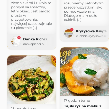
ziemniakami i rukolą to
rozumiemy patriotyzm,
pomysł na smaczny,
przede wszystkim jako
letni obiad. Jest bardzo
pomoc wzajemną.
prosta w
Dlatego mam dużo
przygotowaniu,
cukinii. (...)
najwięcej czasu zajmuje
tu pieczenie (...)
Kryzysowa Książk
kuchniakryzysowa.bl
Danka Pichci
dankapichci.pl
17 godzin temu
Tajski ryż na mleku z
18 godzin temu