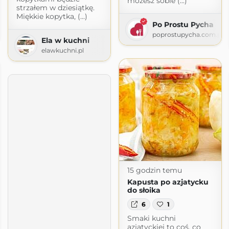
możesz sobie (...)
strzałem w dziesiątkę.
Miękkie kopytka, (...)
Po Prostu Pycha
com
poprostupycha.com.pl
Ela w kuchni
elawkuchni.pl
15 godzin temu
Kapusta po azjatycku
do słoika
6
1
Smaki kuchni
azjatyckiej to coś, co