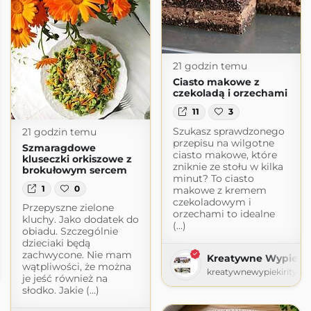
21 godzin temu
Ciasto makowe z
czekoladą i orzechami
11
3
Szukasz sprawdzonego
21 godzin temu
przepisu na wilgotne
Szmaragdowe
ciasto makowe, które
kluseczki orkiszowe z
zniknie ze stołu w kilka
brokułowym sercem
minut? To ciasto
1
0
makowe z kremem
czekoladowym i
Przepyszne zielone
orzechami to idealne
kluchy. Jako dodatek do
(...)
obiadu. Szczególnie
dzieciaki będą
zachwycone. Nie mam
Kreatywne Wypieki 
wątpliwości, że można
kreatywnewypiekirity.b
je jeść również na
słodko. Jakie (...)