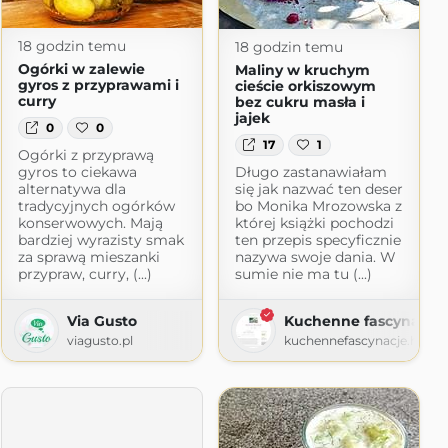
18 godzin temu
18 godzin temu
Ogórki w zalewie
Maliny w kruchym
gyros z przyprawami i
cieście orkiszowym
curry
bez cukru masła i
jajek
0
0
17
1
Ogórki z przyprawą
gyros to ciekawa
Długo zastanawiałam
alternatywa dla
się jak nazwać ten deser
tradycyjnych ogórków
bo Monika Mrozowska z
konserwowych. Mają
której książki pochodzi
bardziej wyrazisty smak
ten przepis specyficznie
za sprawą mieszanki
nazywa swoje dania. W
przypraw, curry, (...)
sumie nie ma tu (...)
m
Via Gusto
Kuchenne fascynacje
viagusto.pl
kuchennefascynacje.home