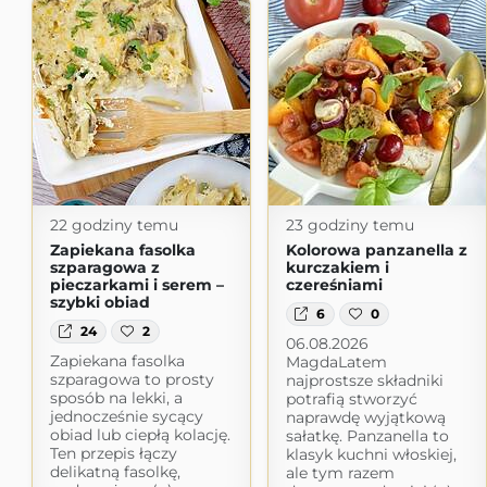
22 godziny temu
23 godziny temu
Zapiekana fasolka
Kolorowa panzanella z
szparagowa z
kurczakiem i
pieczarkami i serem –
czereśniami
szybki obiad
6
0
24
2
06.08.2026
Zapiekana fasolka
MagdaLatem
szparagowa to prosty
najprostsze składniki
sposób na lekki, a
potrafią stworzyć
jednocześnie sycący
naprawdę wyjątkową
obiad lub ciepłą kolację.
sałatkę. Panzanella to
Ten przepis łączy
klasyk kuchni włoskiej,
delikatną fasolkę,
ale tym razem