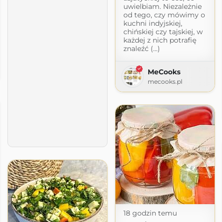
uwielbiam. Niezależnie
od tego, czy mówimy o
kuchni indyjskiej,
chińskiej czy tajskiej, w
każdej z nich potrafię
znaleźć (...)
a Kucharska
MeCooks
ogspot.com
mecooks.pl
18 godzin temu