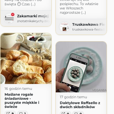
pośpiechu. To właśnie
święta ⏱ Czas (...)
we Włoszech
najprostsze (...)
Zakamarki mojej kuchni
znotatnikakrychy.blogspot.com
Truskawkowa Fiesta
truskawkowa-fiesta.blogs
16 godzin temu
Maślane rogale
17 godzin temu
śniadaniowe -
puszyste miękkie i
Daktylowe Raffaello z
świeże
dwóch składników
9
1
0
0