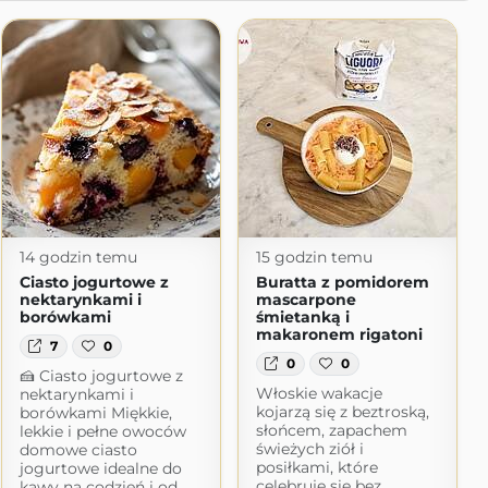
14 godzin temu
15 godzin temu
Ciasto jogurtowe z
Buratta z pomidorem
nektarynkami i
mascarpone
borówkami
śmietanką i
makaronem rigatoni
7
0
0
0
🍰 Ciasto jogurtowe z
Włoskie wakacje
nektarynkami i
kojarzą się z beztroską,
borówkami Miękkie,
słońcem, zapachem
lekkie i pełne owoców
świeżych ziół i
domowe ciasto
posiłkami, które
jogurtowe idealne do
celebruje się bez
kawy na codzień i od