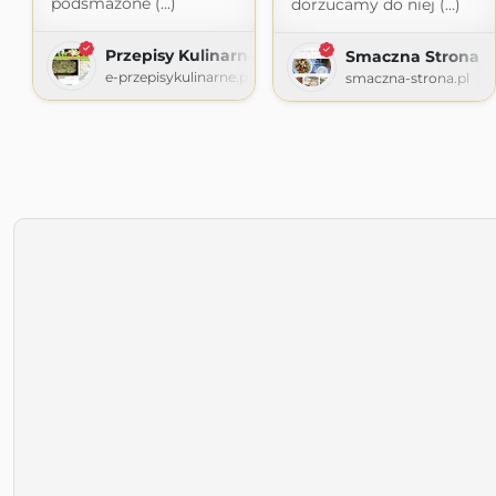
podsmażone (...)
dorzucamy do niej (...)
Przepisy Kulinarne
Smaczna Strona
e-przepisykulinarne.pl
smaczna-strona.pl