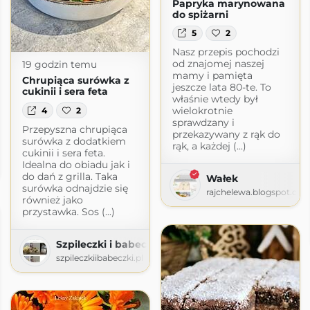
Papryka marynowana
do spiżarni
5
2
Nasz przepis pochodzi
od znajomej naszej
19 godzin temu
mamy i pamięta
Chrupiąca surówka z
jeszcze lata 80-te. To
cukinii i sera feta
właśnie wtedy był
wielokrotnie
4
2
sprawdzany i
Przepyszna chrupiąca
przekazywany z rąk do
surówka z dodatkiem
rąk, a każdej (...)
cukinii i sera feta.
Idealna do obiadu jak i
gspot.com
do dań z grilla. Taka
Wałek
surówka odnajdzie się
rajchelewa.blogspot.co
również jako
przystawka. Sos (...)
Szpileczki i babeczki
szpileczkiibabeczki.pl