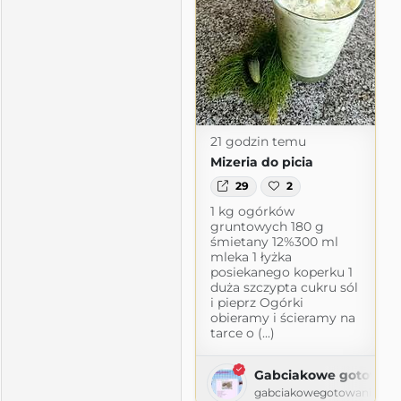
21 godzin temu
Mizeria do picia
29
2
1 kg ogórków
gruntowych 180 g
śmietany 12%300 ml
mleka 1 łyżka
posiekanego koperku 1
duża szczypta cukru sól
i pieprz Ogórki
obieramy i ścieramy na
Rity
tarce o (...)
logspot.com
Gabciakowe gotowan
gabciakowegotowanie24.b