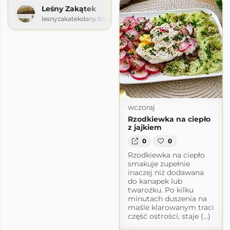
Leśny Zakątek
lesnyzakatekdany.blogspot.com
wczoraj
Rzodkiewka na ciepło
z jajkiem
0
0
Rzodkiewka na ciepło
smakuje zupełnie
inaczej niż dodawana
do kanapek lub
twarożku. Po kilku
minutach duszenia na
maśle klarowanym traci
część ostrości, staje (...)