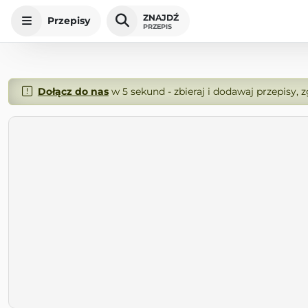
ZNAJDŹ
Przepisy
PRZEPIS
Dołącz do nas
w 5 sekund - zbieraj i dodawaj przepisy, 