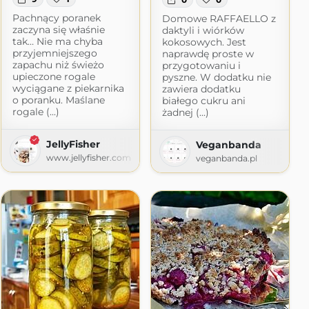
Pachnący poranek
Domowe RAFFAELLO z
zaczyna się właśnie
daktyli i wiórków
tak… Nie ma chyba
kokosowych. Jest
przyjemniejszego
naprawdę proste w
zapachu niż świeżo
przygotowaniu i
upieczone rogale
pyszne. W dodatku nie
wyciągane z piekarnika
zawiera dodatku
o poranku. Maślane
białego cukru ani
rogale (...)
żadnej (...)
JellyFisher
Veganbanda
www.jellyfisher.com
veganbanda.pl