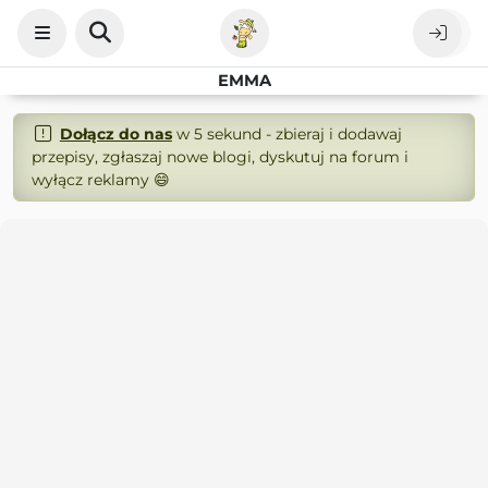
EMMA
Dołącz do nas
w 5 sekund - zbieraj i dodawaj
przepisy, zgłaszaj nowe blogi, dyskutuj na forum i
wyłącz reklamy 😄