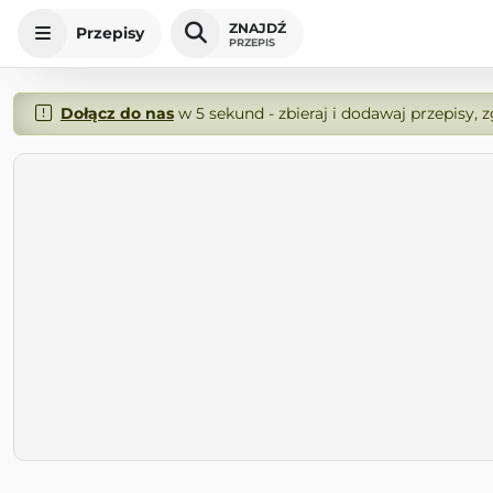
ZNAJDŹ
Przepisy
PRZEPIS
Dołącz do nas
w 5 sekund - zbieraj i dodawaj przepisy, 