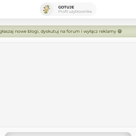
GOTUJE
Profil użytkownika
zgłaszaj nowe blogi, dyskutuj na forum i wyłącz reklamy 😄