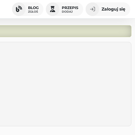
BLOG
PRZEPIS
Zaloguj się
ZGŁOŚ
DODAJ