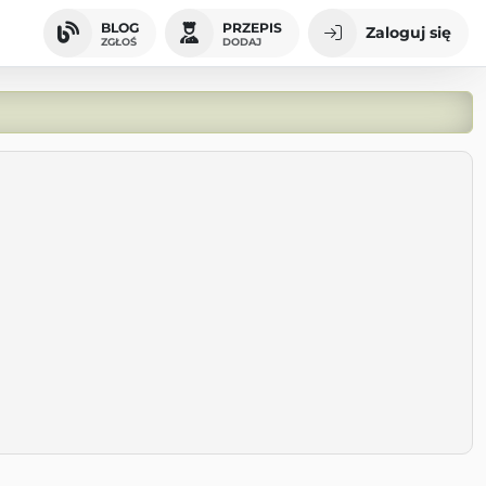
BLOG
PRZEPIS
Zaloguj się
ZGŁOŚ
DODAJ