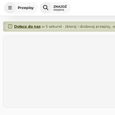
ZNAJDŹ
Przepisy
PRZEPIS
Dołącz do nas
w 5 sekund - zbieraj i dodawaj przepisy, 