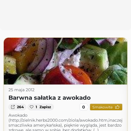
25 maja 2012
Barwna sałatka z awokado
0
264
1
Zapisz
Smakowite
Awokado
(http://zielnik.herbs2000.com/ziola/awokado.htm,inaczej
smaczliwka amerykańska), pięknie wygląda, jest bardzo
zdrowe, ale samo w sobie, bez dodatków, (...)