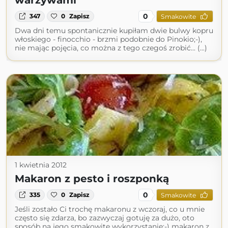
warzywami
0
347
0
Zapisz
Smakowite
Dwa dni temu spontanicznie kupiłam dwie bulwy kopru
włoskiego - finocchio - brzmi podobnie do Pinokio;-),
nie mając pojęcia, co można z tego czegoś zrobić... (...)
1 kwietnia 2012
Makaron z pesto i roszponką
0
335
0
Zapisz
Smakowite
Jeśli zostało Ci trochę makaronu z wczoraj, co u mnie
często się zdarza, bo zazwyczaj gotuję za dużo, oto
sposób na jego smakowite wykorzystanie:-) makaron z