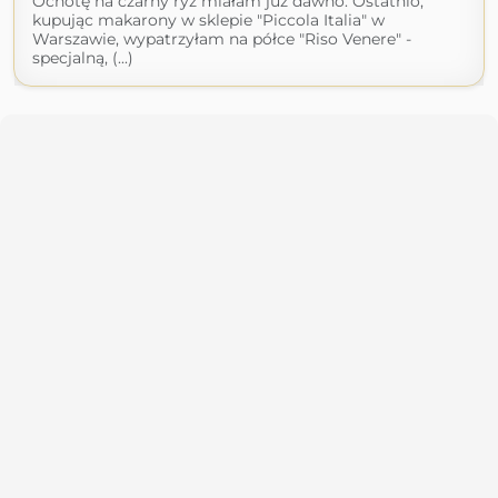
Ochotę na czarny ryż miałam już dawno. Ostatnio,
kupując makarony w sklepie "Piccola Italia" w
Warszawie, wypatrzyłam na półce "Riso Venere" -
specjalną, (...)