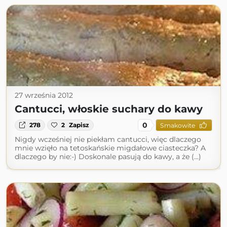
27 września 2012
Cantucci, włoskie suchary do kawy
0
278
2
Zapisz
Smakowite
Nigdy wcześniej nie piekłam cantucci, więc dlaczego
mnie wzięło na tetoskańskie migdałowe ciasteczka? A
dlaczego by nie:-) Doskonale pasują do kawy, a że (...)