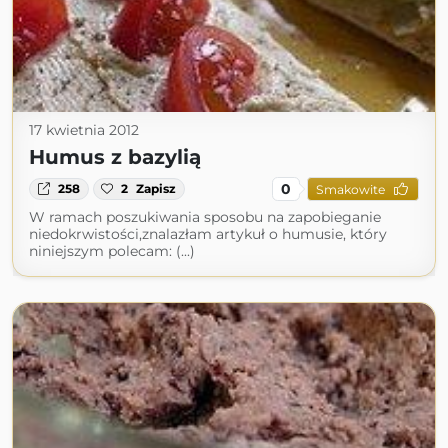
17 kwietnia 2012
Humus z bazylią
0
258
2
Zapisz
Smakowite
W ramach poszukiwania sposobu na zapobieganie
niedokrwistości,znalazłam artykuł o humusie, który
niniejszym polecam: (...)