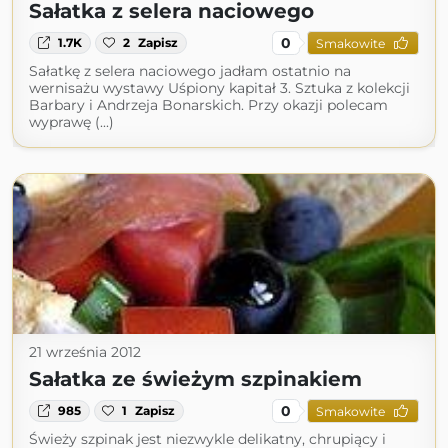
Sałatka z selera naciowego
0
1.7K
2
Zapisz
Smakowite
Sałatkę z selera naciowego jadłam ostatnio na
wernisażu wystawy Uśpiony kapitał 3. Sztuka z kolekcji
Barbary i Andrzeja Bonarskich. Przy okazji polecam
wyprawę (...)
21 września 2012
Sałatka ze świeżym szpinakiem
0
985
1
Zapisz
Smakowite
Świeży szpinak jest niezwykle delikatny, chrupiący i