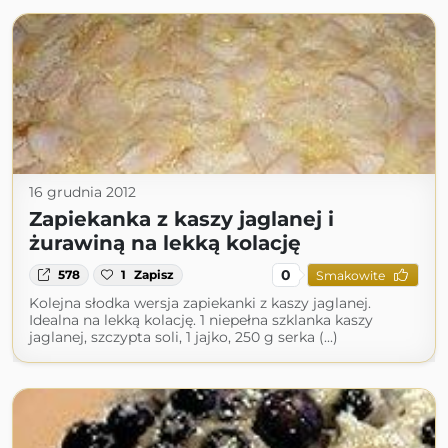
16 grudnia 2012
Zapiekanka z kaszy jaglanej i
żurawiną na lekką kolację
0
578
1
Zapisz
Smakowite
Kolejna słodka wersja zapiekanki z kaszy jaglanej.
Idealna na lekką kolację. 1 niepełna szklanka kaszy
jaglanej, szczypta soli, 1 jajko, 250 g serka (...)