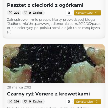
Pasztet z cieciorki z ogórkami
0
274
0
Zapisz
Smakowite
Zainspirował mnie przepis Marty prowadzącej bloga
"Jadłonomia":http://www.jadlonomia.com/2012/03/paszt
et-z-ciecierzycy-po-polsku.html, ale jak to ze mną bywa,
(...)
28 marca 2012
Czarny ryż Venere z krewetkami
0
274
0
Zapisz
Smakowite