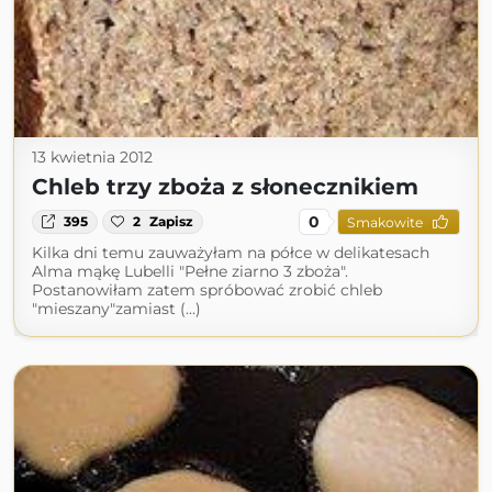
13 kwietnia 2012
Chleb trzy zboża z słonecznikiem
0
395
2
Zapisz
Smakowite
Kilka dni temu zauważyłam na półce w delikatesach
Alma mąkę Lubelli "Pełne ziarno 3 zboża".
Postanowiłam zatem spróbować zrobić chleb
"mieszany"zamiast (...)