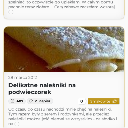
spełniać, to oczywiście go upiekłam. W całym domu
pachnie teraz ziołami... Całą zabawę zaczęłam wczoraj
(...)
28 marca 2012
Delikatne naleśniki na
podwieczorek
0
407
2
Zapisz
Smakowite
Od czasu do czasu nachodzi mnie chęć na naleśniki.
Tym razem były z serem i rodzynkami, ale przecież
naleśniki można jeść niemal ze wszystkim - na słodko i
na (...)