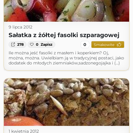
9 lipca 2012
Sałatka z żółtej fasolki szparagowej
0
278
0
Zapisz
Smakowite
Ile można jeść fasolki z masłem i koperkiem? Oj,
można, można. Uwielbiam ją w tradycyjnej postaci, jako
dodatek do młodych ziemniaków,sadzonegojajka i (...)
1 kwietnia 2012