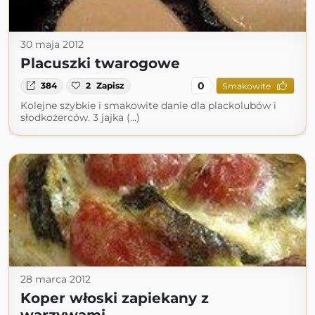
30 maja 2012
Placuszki twarogowe
0
384
2
Zapisz
Smakowite
Kolejne szybkie i smakowite danie dla plackolubów i
słodkożerców. 3 jajka (...)
28 marca 2012
Koper włoski zapiekany z