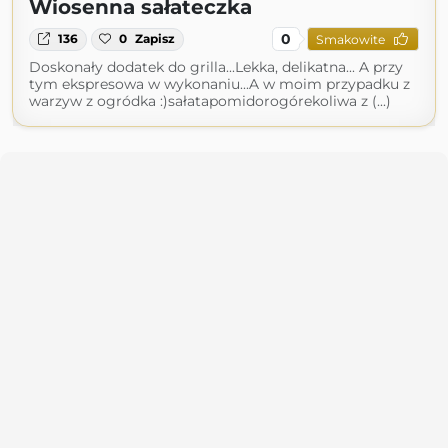
Wiosenna sałateczka
0
136
0
Zapisz
Smakowite
Doskonały dodatek do grilla...Lekka, delikatna... A przy
tym ekspresowa w wykonaniu...A w moim przypadku z
warzyw z ogródka :)sałatapomidorogórekoliwa z (...)