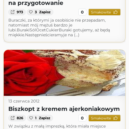
na przygotowanie
0
973
3
Zapisz
Smakowite
Buraczki, za którymi ja osobiście nie przepadam,
natomiast mój mężuś bardzo je
lubi.BurakiSólOcetCukierBuraki gotujemy, aż będą
miękkie.Następnieścieramyje na (...)
13 czerwca 2012
Biszkopt z kremem ajerkoniakowym
0
826
1
Zapisz
Smakowite
W związku z małą imprezką, która miała miejsce