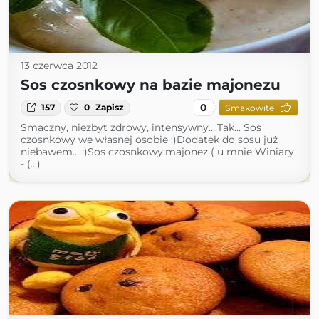
13 czerwca 2012
Sos czosnkowy na bazie majonezu
0
157
0
Zapisz
Smakowite
Smaczny, niezbyt zdrowy, intensywny....Tak... Sos
czosnkowy we własnej osobie :)Dodatek do sosu już
niebawem... :)Sos czosnkowy:majonez ( u mnie Winiary
- (...)