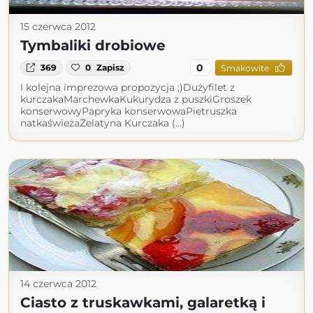
15 czerwca 2012
Tymbaliki drobiowe
0
369
0
Zapisz
Smakowite
I kolejna imprezowa propozycja ;)Dużyfilet z
kurczakaMarchewkaKukurydza z puszkiGroszek
konserwowyPapryka konserwowaPietruszka
natkaświeżaŻelatyna Kurczaka (...)
14 czerwca 2012
Ciasto z truskawkami, galaretką i