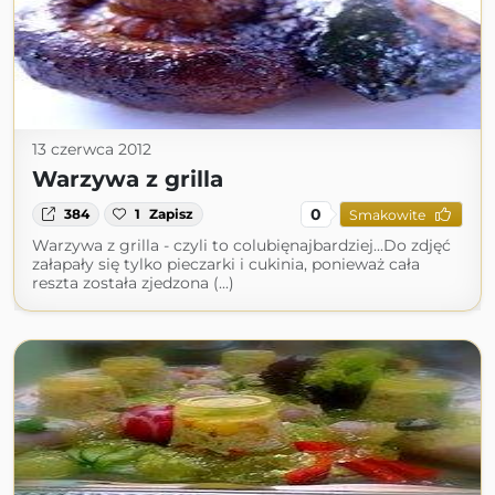
13 czerwca 2012
Warzywa z grilla
0
384
1
Zapisz
Smakowite
Warzywa z grilla - czyli to colubięnajbardziej...Do zdjęć
załapały się tylko pieczarki i cukinia, ponieważ cała
reszta została zjedzona (...)