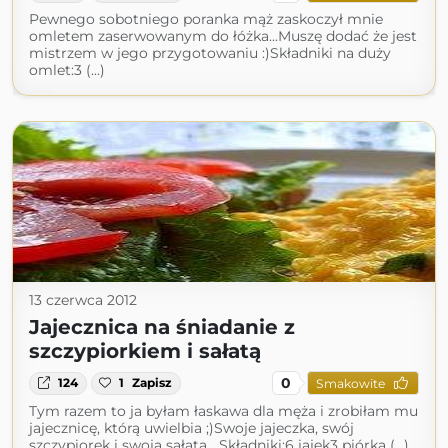
Pewnego sobotniego poranka mąż zaskoczył mnie
omletem zaserwowanym do łóżka...Muszę dodać że jest
mistrzem w jego przygotowaniu :)Składniki na duży
omlet:3 (...)
13 czerwca 2012
Jajecznica na śniadanie z
szczypiorkiem i sałatą
0
124
1
Zapisz
Smakowite
Tym razem to ja byłam łaskawa dla męża i zrobiłam mu
jajecznicę, którą uwielbia ;)Swoje jajeczka, swój
szczypiorek i swoja sałata....Składniki:6 jajek3 piórka (...)