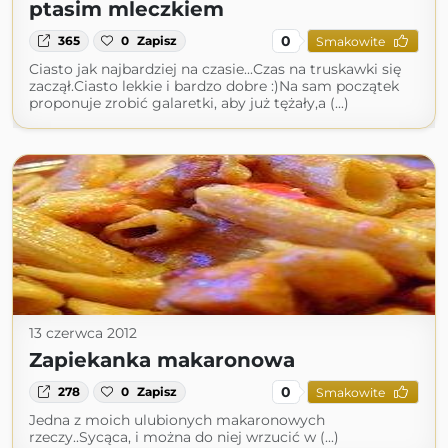
ptasim mleczkiem
0
365
0
Zapisz
Smakowite
Ciasto jak najbardziej na czasie...Czas na truskawki się
zaczął.Ciasto lekkie i bardzo dobre :)Na sam początek
proponuje zrobić galaretki, aby już tężały,a (...)
13 czerwca 2012
Zapiekanka makaronowa
0
278
0
Zapisz
Smakowite
Jedna z moich ulubionych makaronowych
rzeczy..Sycąca, i można do niej wrzucić w (...)