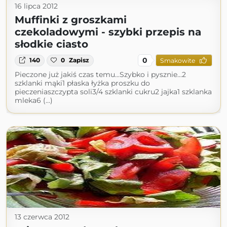
16 lipca 2012
Muffinki z groszkami
czekoladowymi - szybki przepis na
słodkie ciasto
0
140
0
Zapisz
Smakowite
Pieczone już jakiś czas temu...Szybko i pysznie...2
szklanki mąki1 płaska łyżka proszku do
pieczeniaszczypta soli3/4 szklanki cukru2 jajka1 szklanka
mleka6 (...)
13 czerwca 2012