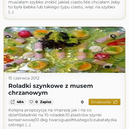
musiałam szybko zrobić jakieś ciasto.Nie chciałam żeby
to była babka lub takiego typu ciasto, więc na szybko
(...)
15 czerwca 2012
Roladki szynkowe z musem
chrzanowym
0
484
0
Zapisz
Smakowite
Kolejna propozycja na imprezę jak i na co
dzieńSkładniki na 10 roladek:10 plastrów szynki
konserwowej10 dkg twarogupółtłustego1czubatałyzka
ostrego (...)