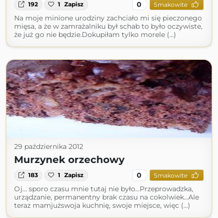
0
192
1
Zapisz
Smakowite
Na moje minione urodziny zachciało mi się pieczonego
mięsa, a że w zamrażalniku był schab to było oczywiste,
że już go nie będzie.Dokupiłam tylko morele (...)
29 października 2012
Murzynek orzechowy
0
183
1
Zapisz
Smakowite
Oj... sporo czasu mnie tutaj nie było...Przeprowadzka,
urządzanie, permanentny brak czasu na cokolwiek...Ale
teraz mamjużswoja kuchnię, swoje miejsce, więc (...)