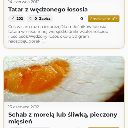
14 czerwca 2012
Tatar z wędzonego łososia
0
202
0
Zapisz
Smakowite
Coś w sam raz na imprezęDla miłośników łososia i
tatara w nieco innej wersjiSkładniki wzależnościod
ilościosób.Wędzony łosoś około 50 gram
naosobęOgórek (...)
13 czerwca 2012
Schab z morelą lub śliwką, pieczony
mięsień