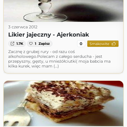
3 czerwca 2012
Likier jajeczny - Ajerkoniak
0
1.7K
1
Zapisz
Smakowite
Zacznę z grubej rury - od razu coś
alkoholowego.Polecam z całego serducha - jest
przepyszny, gęsty, u mnieżółciutki( moja babcia ma
kilka kurek, więc mam (...)