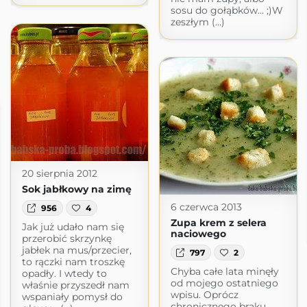
sosu do gołąbków... ;)W
zeszłym (...)
20 sierpnia 2012
Sok jabłkowy na zimę
6 czerwca 2013
956
4
Zupa krem z selera
Jak już udało nam się
naciowego
przerobić skrzynkę
jabłek na mus/przecier,
797
2
to rączki nam troszkę
Chyba całe lata minęły
opadły. I wtedy to
od mojego ostatniego
właśnie przyszedł nam
wpisu. Oprócz
wspaniały pomysł do
chronicznego braku