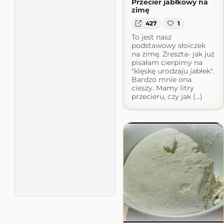
Przecier jabłkowy na
zimę
427
1
To jest nasz
podstawowy słoiczek
na zimę. Zreszta- jak już
pisałam cierpimy na
"klęskę urodzaju jabłek".
Bardzo mnie ona
cieszy. Mamy litry
przecieru, czy jak (...)