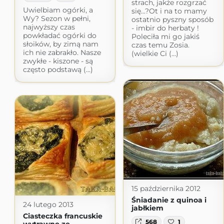
strach, jakże rozgrzać
Uwielbiam ogórki, a
się...?Ot i na to mamy
Wy? Sezon w pełni,
ostatnio pyszny sposób
najwyższy czas
- imbir do herbaty !
powkładać ogórki do
Poleciła mi go jakiś
słoików, by zimą nam
czas temu Zosia.
ich nie zabrakło. Nasze
(wielkie Ci (...)
zwykłe - kiszone - są
często podstawą (...)
15 października 2012
Śniadanie z quinoa i
24 lutego 2013
jabłkiem
Ciasteczka francuskie
568
1