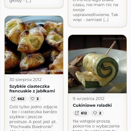
głowy - (...)
czasu, nie mam nic na
swoje
usprawiedliwienie. Tak
więc - zamiast (...)
30 sierpnia 2012
Szybkie ciasteczka
francuskie z jabłkami
9 września 2012
662
3
Cukiniowe roladki
Dziś tylko jedno zdjęcie
- bo i ciasteczka bardzo
612
2
szybkie i jeszcze
Na wstępie proszę
prostsze. A post jest pt.
pokornie o wybaczenie
"Pochwała Biedronki"