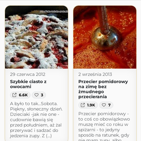
29 czerwca 2012
2 września 2013
Szybkie ciasto z
Przecier pomidorowy
owocami
na zimę bez
żmudnego
6.6K
3
przecierania
A było to tak...Sobota.
1.9K
7
Piękny, słoneczny dzień.
Przecier pomidorowy -
Dzieciaki -jak nie one -
to coś co obowiązkowo
cudownie bawią się
muszę mieć co roku w
przed południem, aż żal
spiżarni - to jedyny
przerywać i sadzać do
sposób na ratunek, gdy
jedzenia zupy. Z (...)
nie mam zupy, albo