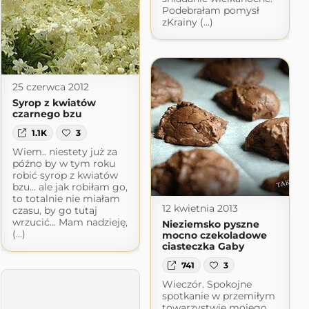
Podebrałam pomysł
zKrainy (...)
25 czerwca 2012
Syrop z kwiatów
czarnego bzu
1.1K
3
Wiem.. niestety już za
późno by w tym roku
robić syrop z kwiatów
bzu... ale jak robiłam go,
to totalnie nie miałam
12 kwietnia 2013
czasu, by go tutaj
wrzucić... Mam nadzieję,
Nieziemsko pyszne
(...)
mocno czekoladowe
ciasteczka Gaby
741
3
Wieczór. Spokojne
spotkanie w przemiłym
towarzystwie mojego