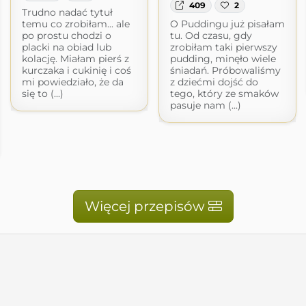
409
2
Trudno nadać tytuł
temu co zrobiłam... ale
O Puddingu już pisałam
po prostu chodzi o
tu. Od czasu, gdy
placki na obiad lub
zrobiłam taki pierwszy
kolację. Miałam pierś z
pudding, minęło wiele
kurczaka i cukinię i coś
śniadań. Próbowaliśmy
mi powiedziało, że da
z dziećmi dojść do
się to (...)
tego, który ze smaków
pasuje nam (...)
Więcej przepisów