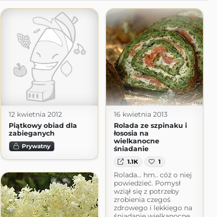
12 kwietnia 2012
16 kwietnia 2013
Piątkowy obiad dla
Rolada ze szpinaku i
zabieganych
łososia na
wielkanocne
Prywatny
śniadanie
1.1K
1
Rolada... hm.. cóż o niej
powiedzieć. Pomysł
wziął się z potrzeby
zrobienia czegoś
zdrowego i lekkiego na
śniadanie wielkanocne.