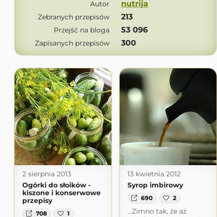
nutrija
Autor
213
Zebranych przepisów
53 096
Przejść na bloga
300
Zapisanych przepisów
2 sierpnia 2013
13 kwietnia 2012
Ogórki do słoików -
Syrop imbirowy
kiszone i konserwowe
690
2
przepisy
...Zimno tak, że aż
708
1