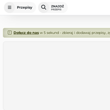
ZNAJDŹ
Przepisy
PRZEPIS
Dołącz do nas
w 5 sekund - zbieraj i dodawaj przepisy, 