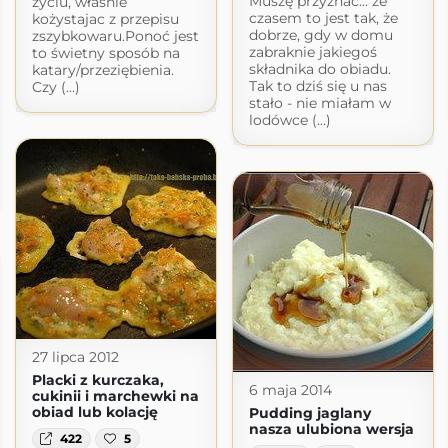
Muszę przyznać... że
życiu, właśnie
czasem to jest tak, że
kożystajac z przepisu
dobrze, gdy w domu
zszybkowaru.Ponoć jest
zabraknie jakiegoś
to świetny sposób na
składnika do obiadu.
katary/przeziębienia.
Tak to dziś się u nas
Czy (...)
stało - nie miałam w
lodówce (...)
27 lipca 2012
Placki z kurczaka,
6 maja 2014
cukinii i marchewki na
obiad lub kolację
Pudding jaglany
nasza ulubiona wersja
422
5