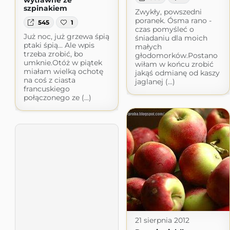
wytrawne ze
szpinakiem
Zwykły, powszedni
poranek. Ósma rano -
545
1
czas pomyśleć o
Już noc, już grzewa śpią
śniadaniu dla moich
ptaki śpią... Ale wpis
małych
trzeba zrobić, bo
głodomorków.Postano
umknie.Otóż w piątek
wiłam w końcu zrobić
miałam wielką ochotę
jakąś odmianę od kaszy
na coś z ciasta
jaglanej (...)
francuskiego
połączonego ze (...)
21 sierpnia 2012