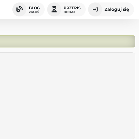
BLOG
PRZEPIS
Zaloguj się
ZGŁOŚ
DODAJ