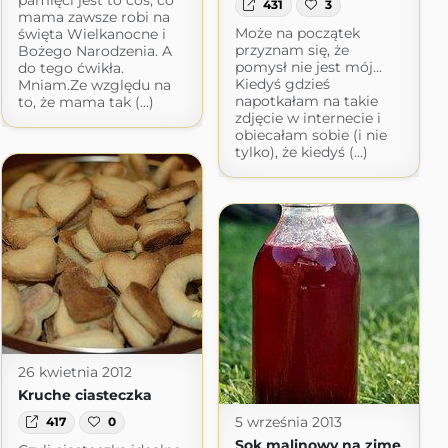
pamięci jest to coś, co
431
3
mama zawsze robi na
Może na początek
święta Wielkanocne i
przyznam się, że
Bożego Narodzenia. A
pomysł nie jest mój...
do tego ćwikła.
Kiedyś gdzieś
Mniam.Ze względu na
napotkałam na takie
to, że mama tak (...)
zdjęcie w internecie i
obiecałam sobie (i nie
tylko), że kiedyś (...)
26 kwietnia 2012
Kruche ciasteczka
5 września 2013
417
0
Sok malinowy na zimę