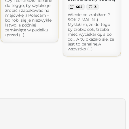
Czyli ciasteczka idealne
do teggo, by szybko je
402
3
zrobić i zapakować na
Wiecie co zrobiłam ?
majówkę :) Polecam -
SOK Z MALIN :)
bo robi się je niezwykle
Myślałam, że do tego
łatwo, a później
by zrobić sok, trzeba
zamknięte w pudełku
mieć wyciskarkę, albo
(przed (...)
co... A tu okazało sie, że
jest to banalne.A
wszystko (...)