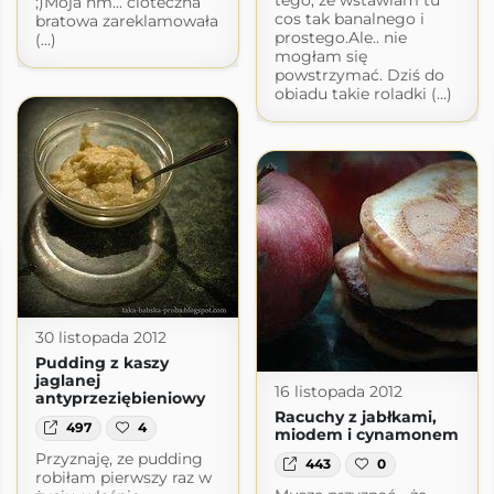
tego, że wstawiam tu
;)Moja hm... cioteczna
cos tak banalnego i
bratowa zareklamowała
prostego.Ale.. nie
(...)
mogłam się
powstrzymać. Dziś do
obiadu takie roladki (...)
30 listopada 2012
Pudding z kaszy
jaglanej
16 listopada 2012
antyprzeziębieniowy
Racuchy z jabłkami,
497
4
miodem i cynamonem
Przyznaję, ze pudding
443
0
robiłam pierwszy raz w