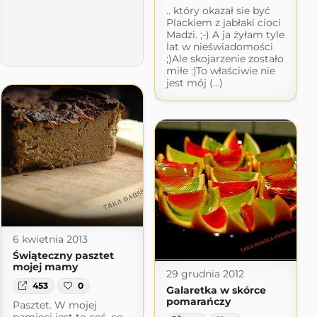
.. który okazał sie być
Plackiem z jabłaki cioci
Madzi. ;-) A ja żyłam tyle
lat w nieświadomości
;)Ale skojarzenie zostało
miłe :)To właściwie nie
jest mój (...)
6 kwietnia 2013
Świąteczny pasztet
mojej mamy
29 grudnia 2012
453
0
Galaretka w skórce
pomarańczy
Pasztet. W mojej