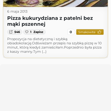
6 maja 2013
Pizza kukurydziana z patelni bez
mąki pszennej
0
546
1
Zapisz
Smakowite
Propozycja na dietetyczną i szybką
obiadokolację.Odświeżam przepis na szybką pizzę w 10
minut, którą kiedyś zamieściłam.Poprzednio była pizza
z kaszy manny.Tym (...)