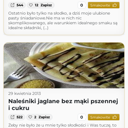
0
544
12
Zapisz
Smakowite
Ostatnio było tylko na słodko, a dziś moje ulubione
pasty śniadaniowe.Nie ma w nich nic
skomplikowanego, ale warunkiem idealnego smaku są
idealne składniki, (...)
29 kwietnia 2013
Naleśniki jaglane bez mąki pszennej
i cukru
0
522
2
Zapisz
Smakowite
Żeby nie było że u mnie tylko słodkości i Was tuczę, to