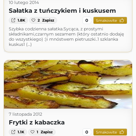
10 lutego 2014
Sałatka z tuńczykiem i kuskusem
0
1.8K
2
Zapisz
Smakowite
Szybka codzienna sałatka.Sycąca, z prostymi
składnikami,czarnym sezamem (który ostatnio dodaję
do wszystkiego) :)i mnóstwem pietruszki..1 szklanka
kuskus1 (...)
7 listopada 2012
Frytki z kabaczka
0
1.1K
1
Zapisz
Smakowite