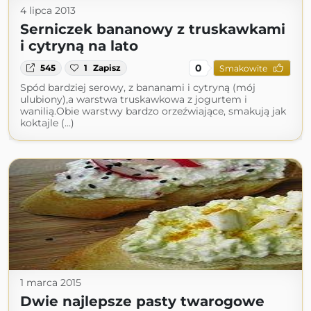
4 lipca 2013
Serniczek bananowy z truskawkami
i cytryną na lato
0
545
1
Zapisz
Smakowite
Spód bardziej serowy, z bananami i cytryną (mój
ulubiony),a warstwa truskawkowa z jogurtem i
wanilią.Obie warstwy bardzo orzeźwiające, smakują jak
koktajle (...)
1 marca 2015
Dwie najlepsze pasty twarogowe