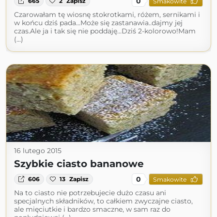
0
665
2
Zapisz
Smakowite
Czarowałam tę wiosnę stokrotkami, różem, sernikami i
w końcu dziś pada...Może się zastanawia..dajmy jej
czas.Ale ja i tak się nie poddaję...Dziś 2-kolorowo!Mam
(...)
16 lutego 2015
Szybkie ciasto bananowe
0
606
13
Zapisz
Smakowite
Na to ciasto nie potrzebujecie dużo czasu ani
specjalnych składników, to całkiem zwyczajne ciasto,
ale mięciutkie i bardzo smaczne, w sam raz do