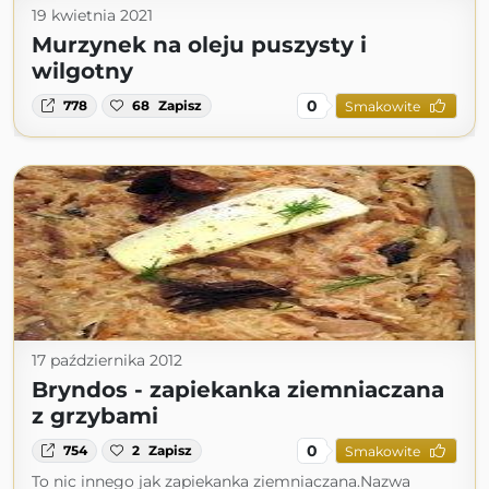
19 kwietnia 2021
Murzynek na oleju puszysty i
wilgotny
0
778
68
Zapisz
Smakowite
17 października 2012
Bryndos - zapiekanka ziemniaczana
z grzybami
0
754
2
Zapisz
Smakowite
To nic innego jak zapiekanka ziemniaczana.Nazwa