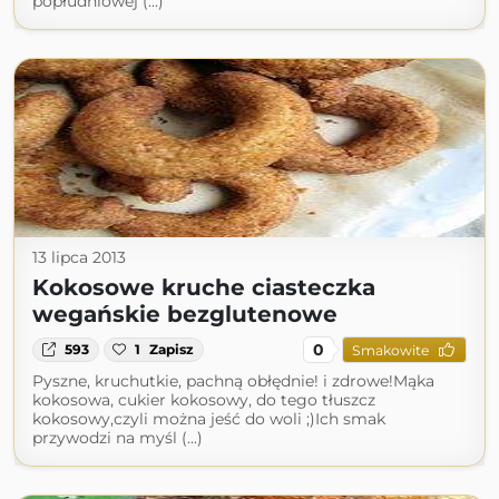
popłudniowej (...)
13 lipca 2013
Kokosowe kruche ciasteczka
wegańskie bezglutenowe
0
593
1
Zapisz
Smakowite
Pyszne, kruchutkie, pachną obłędnie! i zdrowe!Mąka
kokosowa, cukier kokosowy, do tego tłuszcz
kokosowy,czyli można jeść do woli ;)Ich smak
przywodzi na myśl (...)