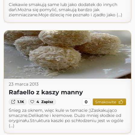
Ciekawie smakują same lub jako dodatek do innych
dań.Można się pomylić, smakują bardzo jak
ziemniaczane.Moje dziecię nie poznało i zjadło jako (...)
23 marca 2013
Rafaello z kaszy manny
0
1.1K
4
Zapisz
Smakowite
Śnieg za oknem, więc kule w temacie ;)Zaskakująco
smaczne.Delikatne i kremowe. Dużo mniej słodkie od
oryginału.Struktura kaszki po schłodzeniu jest w ogóle
(...)