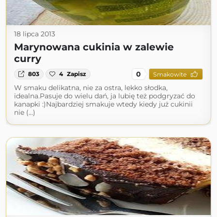
18 lipca 2013
Marynowana cukinia w zalewie
curry
0
803
4
Zapisz
Smakowite
W smaku delikatna, nie za ostra, lekko słodka,
idealna.Pasuje do wielu dań, ja lubię też podgryzać do
kanapki :)Najbardziej smakuje wtedy kiedy już cukinii
nie (...)