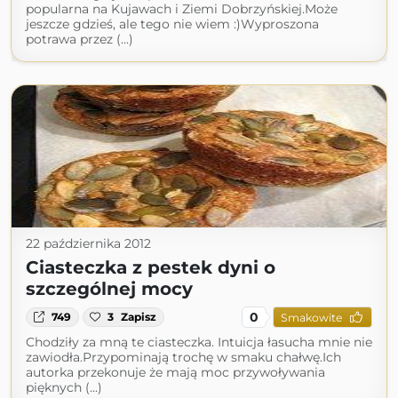
popularna na Kujawach i Ziemi Dobrzyńskiej.Może
jeszcze gdzieś, ale tego nie wiem :)Wyproszona
potrawa przez (...)
22 października 2012
Ciasteczka z pestek dyni o
szczególnej mocy
0
749
3
Zapisz
Smakowite
Chodziły za mną te ciasteczka. Intuicja łasucha mnie nie
zawiodła.Przypominają trochę w smaku chałwę.Ich
autorka przekonuje że mają moc przywoływania
pięknych (...)