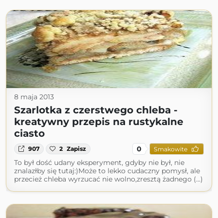
8 maja 2013
Szarlotka z czerstwego chleba -
kreatywny przepis na rustykalne
ciasto
0
907
2
Zapisz
Smakowite
To był dość udany eksperyment, gdyby nie był, nie
znalazłby się tutaj:)Może to lekko cudaczny pomysł, ale
przecież chleba wyrzucać nie wolno,zresztą żadnego (...)