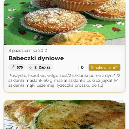
8 października 2012
Babeczki dyniowe
0
575
2
Zapisz
Smakowite
Puszyste, leciutkie, wilgotne.1/2 szklanki puree z dyni*1/2
szklanki maślanki60 g masła1 szklanka cukru2 jajka1 1/4
szklanki mąki pszennej1 łyżeczka proszku do (...)