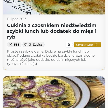
11 lipca 2013
Cukinia z czosnkiem niedźwiedzim
szybki lunch lub dodatek do mięs i
ryb
0
558
3
Zapisz
Smakowite
Proste i szybkie danie. Dobre na szybki lunch lub
obiad.Podane z sałatką będzie bardziej urozmaicone,
można użyć jako dodatku do dań mięsnych lub
rybnych.Jeden (...)