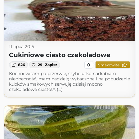
11 lipca 2015
Cukiniowe ciasto czekoladowe
0
826
29
Zapisz
Smakowite
Kochni witam po przerwie, szybciutko nadrabiam
nieobecność, mam nadzieję wybaczoną i na pobudzenie
kubków smakowych serwuję dzisiaj mocno
czekoladowe ciasto!A (...)