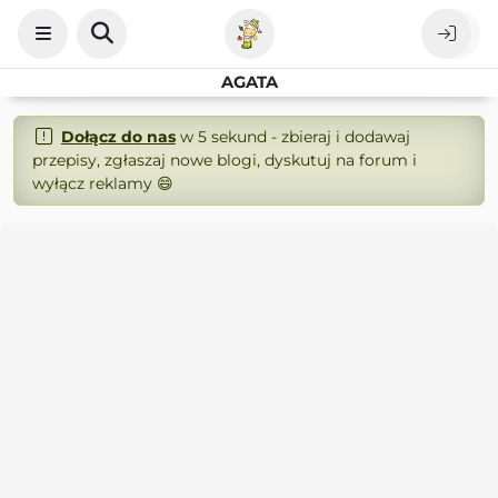
AGATA
Dołącz do nas
w 5 sekund - zbieraj i dodawaj
przepisy, zgłaszaj nowe blogi, dyskutuj na forum i
wyłącz reklamy 😄