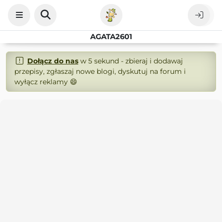
AGATA2601
Dołącz do nas
w 5 sekund - zbieraj i dodawaj
przepisy, zgłaszaj nowe blogi, dyskutuj na forum i
wyłącz reklamy 😄