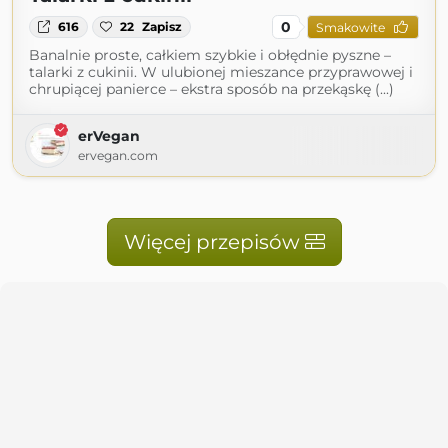
0
616
22
Zapisz
Smakowite
Banalnie proste, całkiem szybkie i obłędnie pyszne –
talarki z cukinii. W ulubionej mieszance przyprawowej i
chrupiącej panierce – ekstra sposób na przekąskę (...)
erVegan
ervegan.com
Więcej przepisów