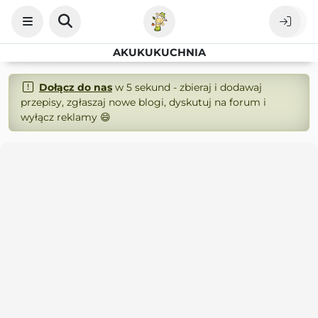
AKUKUKUCHNIA
Dołącz do nas
w 5 sekund - zbieraj i dodawaj
przepisy, zgłaszaj nowe blogi, dyskutuj na forum i
wyłącz reklamy 😄