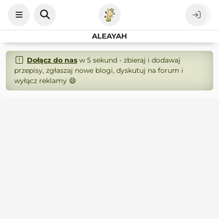
ALEAYAH
Dołącz do nas
w 5 sekund - zbieraj i dodawaj
przepisy, zgłaszaj nowe blogi, dyskutuj na forum i
wyłącz reklamy 😄