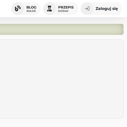
BLOG
PRZEPIS
Zaloguj się
ZGŁOŚ
DODAJ