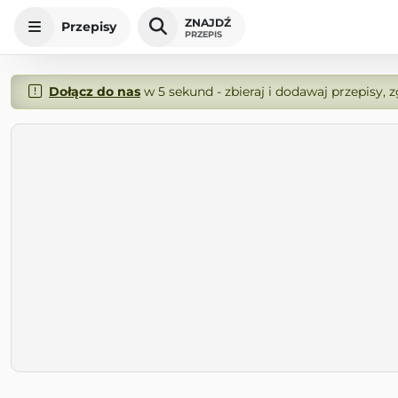
ZNAJDŹ
Przepisy
PRZEPIS
Dołącz do nas
w 5 sekund - zbieraj i dodawaj przepisy, 