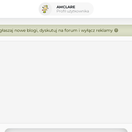
AMCLARE
Profil użytkownika
zgłaszaj nowe blogi, dyskutuj na forum i wyłącz reklamy 😄