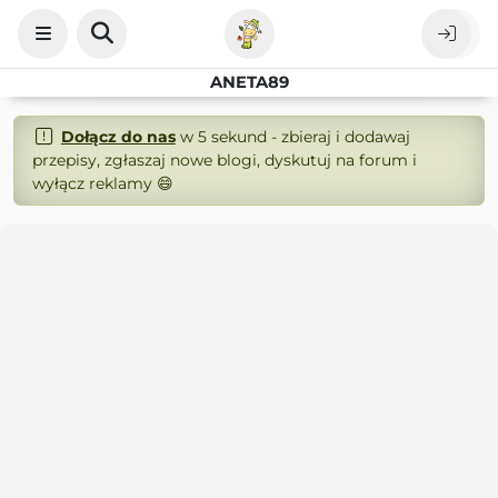
ANETA89
Dołącz do nas
w 5 sekund - zbieraj i dodawaj
przepisy, zgłaszaj nowe blogi, dyskutuj na forum i
wyłącz reklamy 😄