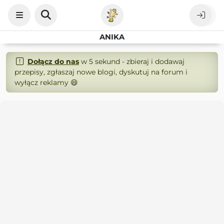
ANIKA
Dołącz do nas
w 5 sekund - zbieraj i dodawaj
przepisy, zgłaszaj nowe blogi, dyskutuj na forum i
wyłącz reklamy 😄