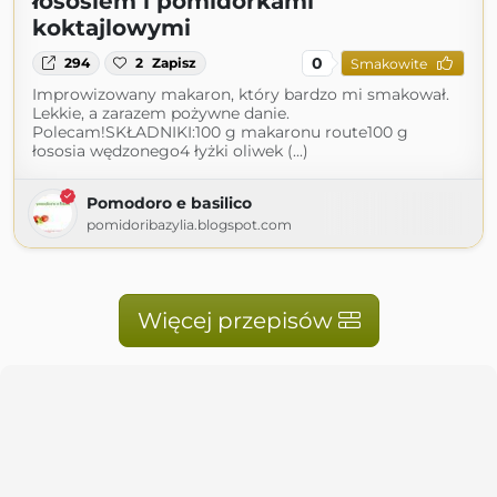
łososiem i pomidorkami
koktajlowymi
0
294
2
Zapisz
Smakowite
Improwizowany makaron, który bardzo mi smakował.
Lekkie, a zarazem pożywne danie.
Polecam!SKŁADNIKI:100 g makaronu route100 g
łososia wędzonego4 łyżki oliwek (...)
Pomodoro e basilico
pomidoribazylia.blogspot.com
Więcej przepisów