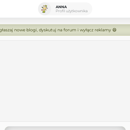
ANNA
Profil użytkownika
zgłaszaj nowe blogi, dyskutuj na forum i wyłącz reklamy 😄