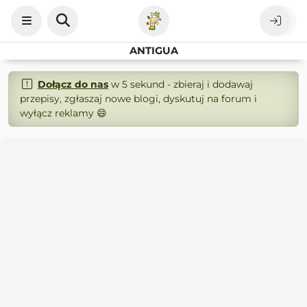
ANTIGUA
Dołącz do nas
w 5 sekund - zbieraj i dodawaj
przepisy, zgłaszaj nowe blogi, dyskutuj na forum i
wyłącz reklamy 😄