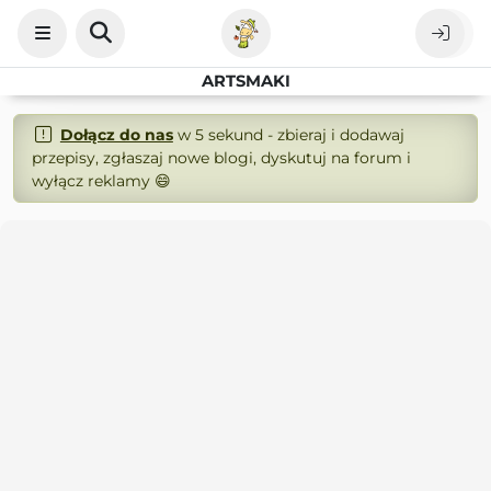
ARTSMAKI
Dołącz do nas
w 5 sekund - zbieraj i dodawaj
przepisy, zgłaszaj nowe blogi, dyskutuj na forum i
wyłącz reklamy 😄