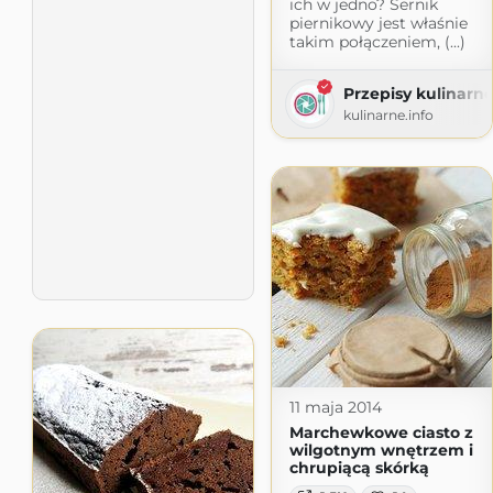
ich w jedno? Sernik
piernikowy jest właśnie
takim połączeniem, (...)
Przepisy kulinarne
kulinarne.info
11 maja 2014
Marchewkowe ciasto z
wilgotnym wnętrzem i
chrupiącą skórką