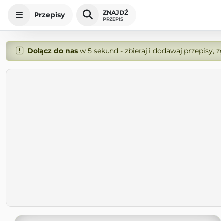
ZNAJDŹ
Przepisy
PRZEPIS
Dołącz do nas
w 5 sekund - zbieraj i dodawaj przepisy, 