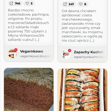
746
5
247
8
Bardzo mocno
Od dawna chciałam
czekoladowe, pachnące,
spróbować ciasta
wilgotne. Po prostu
marchewkowego,
 ze zdjęciami
marzenie!Składnikisuch
zastanawiało mnie czy
e:1,5 szklanki mąki
jest wyczuwalny smak
pszennej 750 użyłam z
marchewki, ku mojemu
Młyna Wilkanowo3/4
zaskoczeniu w ogóle jej
szklanki cukru1 (...)
nie czuć oprócz (...)
Vegarnkowo
Zapachy Kuchni
vegarnkowo.blogspot.com
zapachywkuchni.blogsp