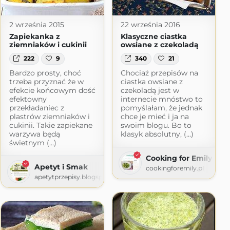
2 września 2015
22 września 2016
Zapiekanka z
Klasyczne ciastka
ziemniaków i cukinii
owsiane z czekoladą
222
9
340
21
Bardzo prosty, choć
Chociaż przepisów na
trzeba przyznać że w
ciastka owsiane z
efekcie końcowym dość
czekoladą jest w
efektowny
internecie mnóstwo to
przekładaniec z
pomyślałam, że jednak
plastrów ziemniaków i
chce je mieć i ja na
cukinii. Takie zapiekane
swoim blogu. Bo to
warzywa będą
klasyk absolutny, (...)
świetnym (...)
Cooking for Emily
Apetyt i Smak
cookingforemily.pl
apetytprzepisy.blogspot.com