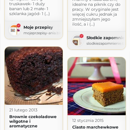
truskawek- 1 duży
idealne na piknik czy do
om
banan lub 2 małe- 1
pracy. W oryginale jest
szklanka jagód- 1 (...)
więcej cukru jednak ja
zmniejszyłam jego
ilość, a i (...)
Moje przepisy
mojeprzepisy-ania.blogspot.com
Słodkie zapomnieni
slodkiezapomnienie.blo
21 lutego 2013
Brownie czekoladowe
12 stycznia 2015
wilgotne i
aromatyczne
Ciasto marchewkowe