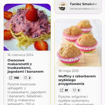
Taniec Smaków
taniecsmakow.blogspot
16 czerwca 2014
Owocowe
makaronetti z
truskawkami,
18 maja 2015
jagodami i bananem
Muffiny z rabarbarem
106
2
szybkiego
przygotowania
Pyszne owocowe
sphagetti z
81
2
truskawkami, jagodami
i bananem. Składniki:-
Pyszne, wilgotne i
200 g makaronu
szybkie wykonaniu
sphagetti- 250 g
muffiny z rabarbarem,