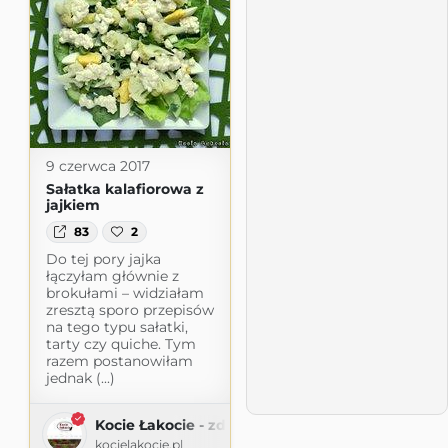
9 czerwca 2017
Sałatka kalafiorowa z
jajkiem
83
2
Do tej pory jajka
łączyłam głównie z
brokułami – widziałam
zresztą sporo przepisów
na tego typu sałatki,
tarty czy quiche. Tym
razem postanowiłam
jednak (...)
Kocie Łakocie - zdrowo i bez cukru
kocielakocie.pl