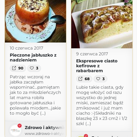
10 czerwca 2017
9 czerwca 2017
Pieczone jabłuszko z
nadzieniem
Ekspresowe ciasto
kefirowe z
90
3
rabarbarem
Patrząc wczoraj na
68
3
jabłka zaczęłam
wspominać...pamiętam
Lubie takie ciasta, gdy
jak to za młodzieńczych
mogę włożyć od razu
lat mama robiła
wszystko do jednej
gotowane jabłuszka i
miski, zamieszać bądź
polewała miodem...jakie
zmiksować i już mam
to mogło być (...)
ciacho :-)Składniki na
blaszkę 23 x 23 cm2 i 1/2
szkl (...)
Zdrowo i aktywnie
www.zdrowo-i-aktywnie.pl