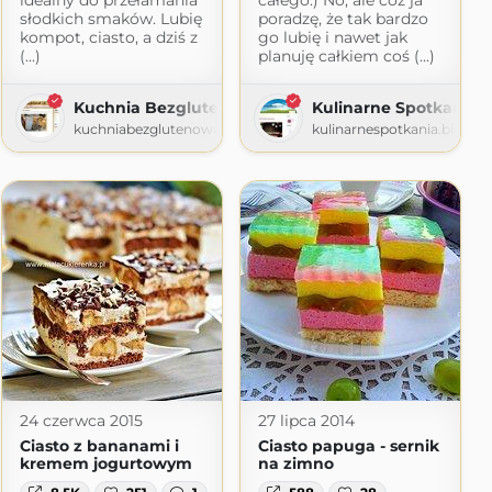
słodkich smaków. Lubię
poradzę, że tak bardzo
kompot, ciasto, a dziś z
go lubię i nawet jak
(...)
planuję całkiem coś (...)
Kuchnia Bezglutenowa Loli
Kulinarne Spotkania
kuchniabezglutenowa.blogspot.com
kulinarnespotkania.blogsp
e
gspot.com
24 czerwca 2015
27 lipca 2014
Ciasto z bananami i
Ciasto papuga - sernik
kremem jogurtowym
na zimno