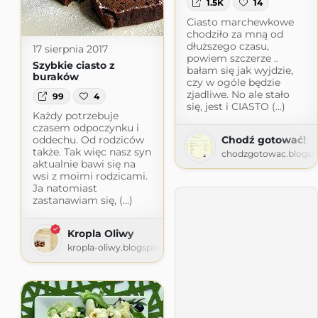
1.5K
14
Ciasto marchewkowe
chodziło za mną od
dłuższego czasu,
17 sierpnia 2017
powiem szczerze ..
Szybkie ciasto z
bałam się jak wyjdzie,
buraków
czy w ogóle będzie
zjadliwe. No ale stało
99
4
się, jest i CIASTO (...)
Każdy potrzebuje
czasem odpoczynku i
oddechu. Od rodziców
Chodź gotować!
także. Tak więc nasz syn
chodzgotowac.blogsp
aktualnie bawi się na
wsi z moimi rodzicami.
Ja natomiast
zastanawiam się, (...)
Kropla Oliwy
kropla-oliwy.blogspot.com