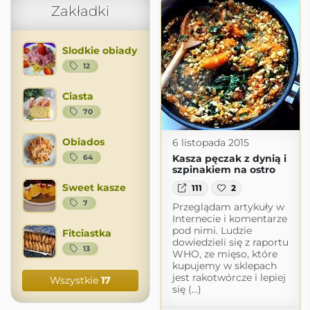
Zakładki
Slodkie obiady
12
Ciasta
70
Obiados
6 listopada 2015
Kasza pęczak z dynią i
64
szpinakiem na ostro
Sweet kasze
111
2
7
Przeglądam artykuły w
Internecie i komentarze
pod nimi. Ludzie
Fitciastka
dowiedzieli się z raportu
13
WHO, ze mięso, które
kupujemy w sklepach
jest rakotwórcze i lepiej
Wszystkie
17
się (...)