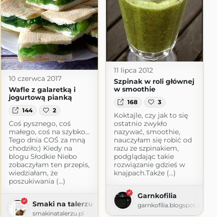
11 lipca 2012
10 czerwca 2017
Szpinak w roli głównej
w smoothie
Wafle z galaretką i
jogurtową pianką
168
3
144
2
Koktajle, czy jak to się
Coś pysznego, coś
ostatnio zwykło
małego, coś na szybko…
nazywać, smoothie,
Tego dnia COŚ za mną
nauczyłam się robić od
chodziło;) Kiedy na
razu ze szpinakiem,
blogu Słodkie Niebo
podglądając takie
zobaczyłam ten przepis,
rozwiązanie gdzieś w
wiedziałam, że
knajpach.Także (...)
poszukiwania (...)
Garnkofilia
Smaki na talerzu
garnkofilia.blogspot.com
smakinatalerzu.pl