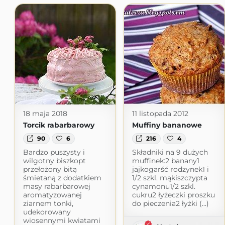
18 maja 2018
11 listopada 2012
Torcik rabarbarowy
Muffiny bananowe
90
6
216
4
Bardzo puszysty i
Składniki na 9 dużych
wilgotny biszkopt
muffinek:2 banany1
przełożony bitą
jajkogarść rodzynek1 i
śmietaną z dodatkiem
1/2 szkl. mąkiszczypta
masy rabarbarowej
cynamonu1/2 szkl.
aromatyzowanej
cukru2 łyżeczki proszku
ziarnem tonki,
do pieczenia2 łyżki (...)
udekorowany
wiosennymi kwiatami