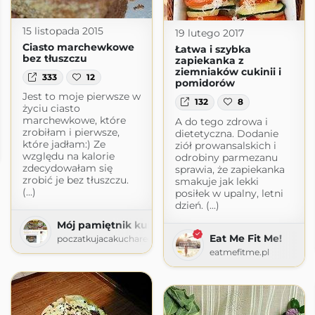
15 listopada 2015
19 lutego 2017
Ciasto marchewkowe
Łatwa i szybka
bez tłuszczu
zapiekanka z
ziemniaków cukinii i
333
12
pomidorów
Jest to moje pierwsze w
132
8
życiu ciasto
marchewkowe, które
A do tego zdrowa i
zrobiłam i pierwsze,
dietetyczna. Dodanie
które jadłam:) Ze
ziół prowansalskich i
ot.com
względu na kalorie
odrobiny parmezanu
zdecydowałam się
sprawia, że zapiekanka
zrobić je bez tłuszczu.
smakuje jak lekki
(...)
posiłek w upalny, letni
dzień. (...)
Mój pamiętnik kulinarny
Eat Me Fit Me!
poczatkujacakuchareczka.blogspot.com
eatmefitme.pl