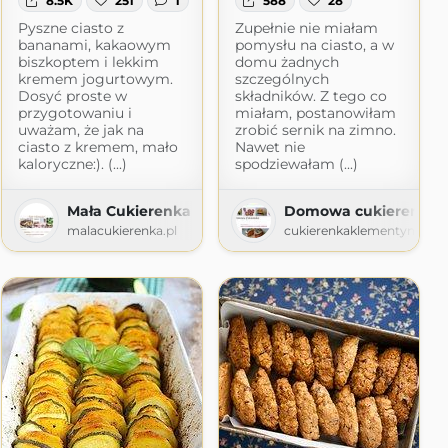
8.5K
251
1
588
28
Pyszne ciasto z
Zupełnie nie miałam
bananami, kakaowym
pomysłu na ciasto, a w
biszkoptem i lekkim
domu żadnych
kremem jogurtowym.
szczególnych
Dosyć proste w
składników. Z tego co
przygotowaniu i
miałam, postanowiłam
uważam, że jak na
zrobić sernik na zimno.
ciasto z kremem, mało
Nawet nie
kaloryczne:). (...)
spodziewałam (...)
Mała Cukierenka
Domowa cukierenka
ot.com
malacukierenka.pl
cukierenkaklementynki.bl