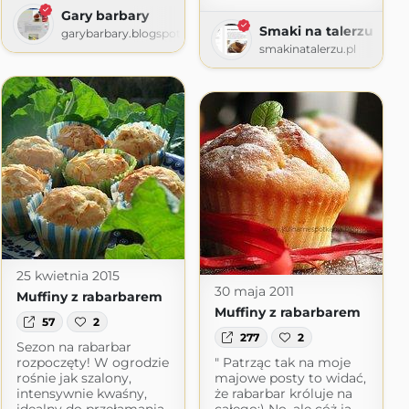
Gary barbary
Smaki na talerzu
.com
garybarbary.blogspot.com
smakinatalerzu.pl
25 kwietnia 2015
30 maja 2011
Muffiny z rabarbarem
Muffiny z rabarbarem
57
2
277
2
Sezon na rabarbar
rozpoczęty! W ogrodzie
" Patrząc tak na moje
rośnie jak szalony,
majowe posty to widać,
intensywnie kwaśny,
że rabarbar króluje na
idealny do przełamania
całego:) No, ale cóż ja