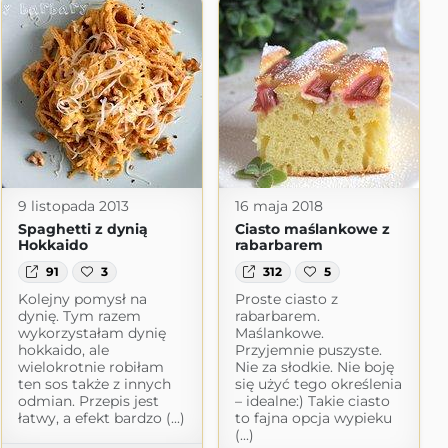
9 listopada 2013
16 maja 2018
Spaghetti z dynią
Ciasto maślankowe z
Hokkaido
rabarbarem
91
3
312
5
Kolejny pomysł na
Proste ciasto z
dynię. Tym razem
rabarbarem.
wykorzystałam dynię
Maślankowe.
hokkaido, ale
Przyjemnie puszyste.
wielokrotnie robiłam
Nie za słodkie. Nie boję
ten sos także z innych
się użyć tego określenia
odmian. Przepis jest
– idealne:) Takie ciasto
łatwy, a efekt bardzo (...)
to fajna opcja wypieku
(...)