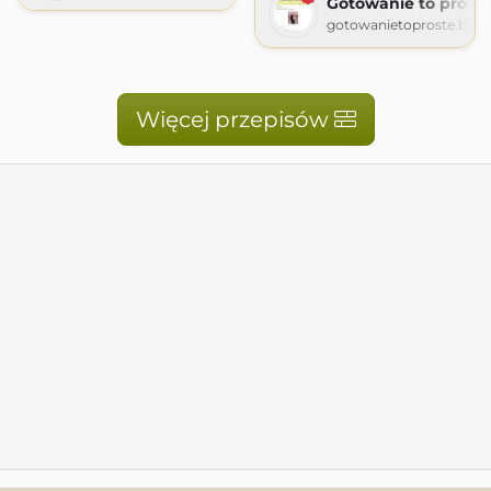
Gotowanie to proste
gotowanietoproste.blog
Więcej przepisów