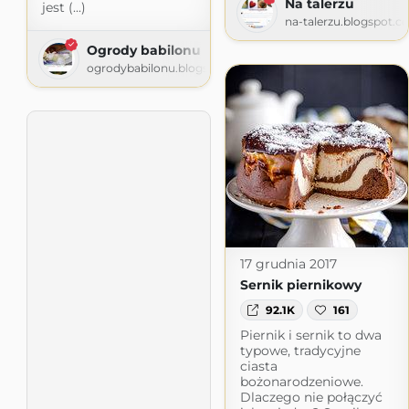
Na talerzu
jest (...)
na-talerzu.blogspot.c
Ogrody babilonu
ogrodybabilonu.blogspot.com
17 grudnia 2017
Sernik piernikowy
92.1K
161
Piernik i sernik to dwa
typowe, tradycyjne
ciasta
bożonarodzeniowe.
Dlaczego nie połączyć