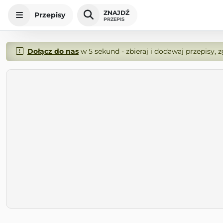
ZNAJDŹ
Przepisy
PRZEPIS
Dołącz do nas
w 5 sekund - zbieraj i dodawaj przepisy, 