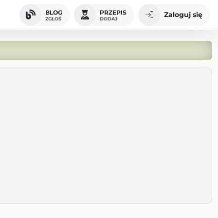
BLOG
PRZEPIS
Zaloguj się
ZGŁOŚ
DODAJ