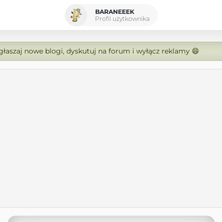
BARANEEEK
Profil użytkownika
zgłaszaj nowe blogi, dyskutuj na forum i wyłącz reklamy 😄