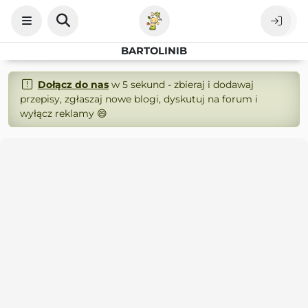
BARTOLINIB
Dołącz do nas
w 5 sekund - zbieraj i dodawaj
przepisy, zgłaszaj nowe blogi, dyskutuj na forum i
wyłącz reklamy 😄