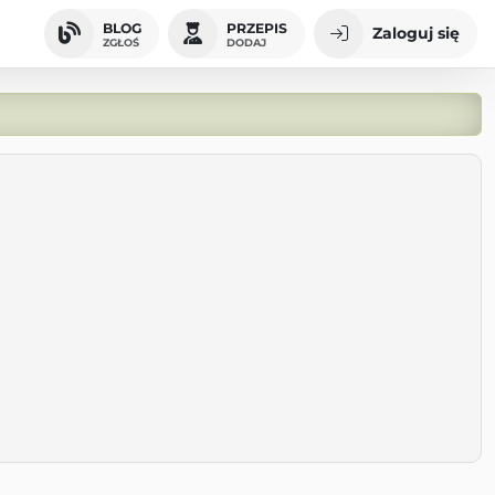
BLOG
PRZEPIS
Zaloguj się
ZGŁOŚ
DODAJ