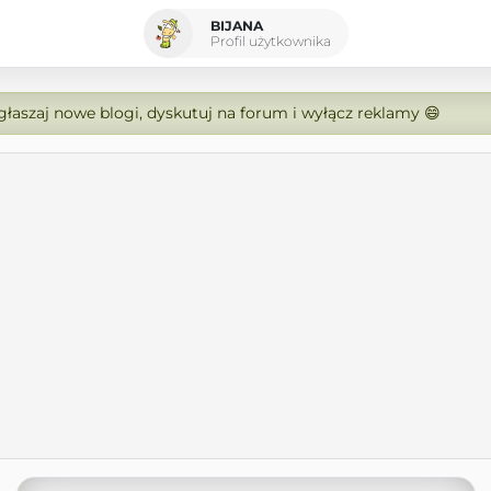
BIJANA
Profil użytkownika
zgłaszaj nowe blogi, dyskutuj na forum i wyłącz reklamy 😄