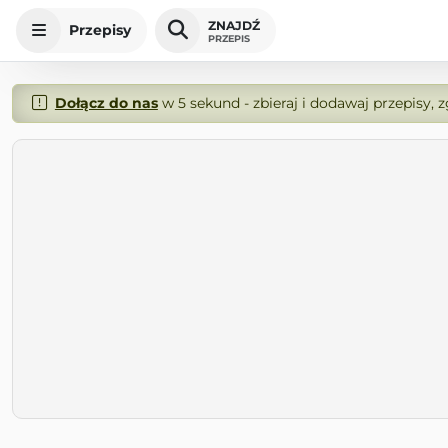
ZNAJDŹ
Przepisy
PRZEPIS
Dołącz do nas
w 5 sekund - zbieraj i dodawaj przepisy, 