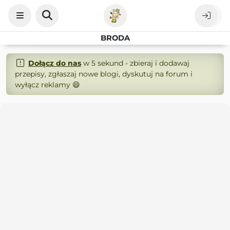
BRODA
Dołącz do nas
w 5 sekund - zbieraj i dodawaj
przepisy, zgłaszaj nowe blogi, dyskutuj na forum i
wyłącz reklamy 😄