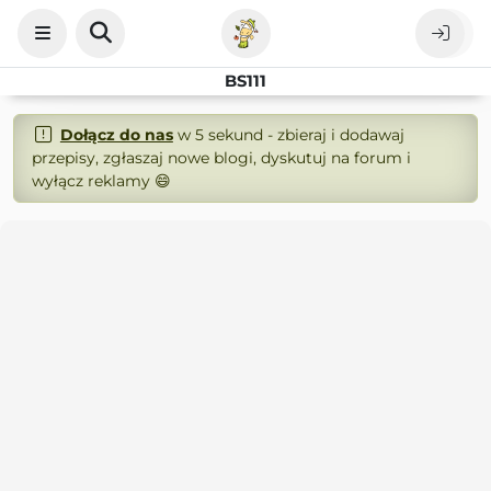
BS111
Dołącz do nas
w 5 sekund - zbieraj i dodawaj
przepisy, zgłaszaj nowe blogi, dyskutuj na forum i
wyłącz reklamy 😄