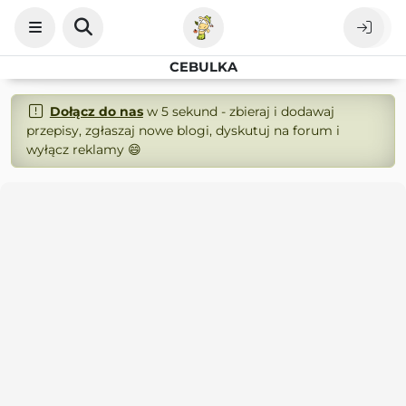
CEBULKA
Dołącz do nas
w 5 sekund - zbieraj i dodawaj
przepisy, zgłaszaj nowe blogi, dyskutuj na forum i
wyłącz reklamy 😄