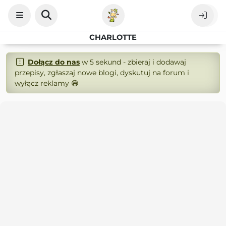
CHARLOTTE
Dołącz do nas
w 5 sekund - zbieraj i dodawaj
przepisy, zgłaszaj nowe blogi, dyskutuj na forum i
wyłącz reklamy 😄