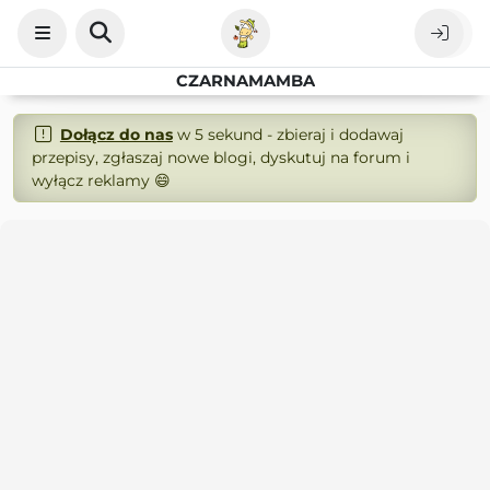
CZARNAMAMBA
Dołącz do nas
w 5 sekund - zbieraj i dodawaj
przepisy, zgłaszaj nowe blogi, dyskutuj na forum i
wyłącz reklamy 😄