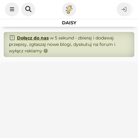
DAISY
Dołącz do nas
w 5 sekund - zbieraj i dodawaj
przepisy, zgłaszaj nowe blogi, dyskutuj na forum i
wyłącz reklamy 😄