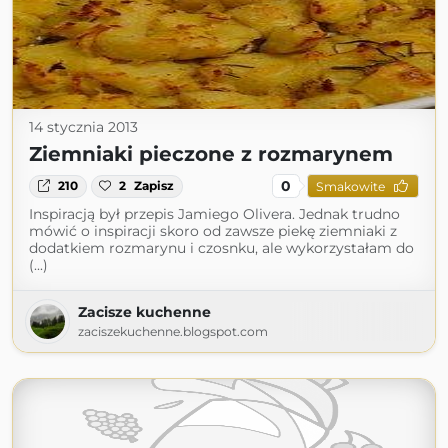
14 stycznia 2013
Ziemniaki pieczone z rozmarynem
0
210
2
Zapisz
Smakowite
Inspiracją był przepis Jamiego Olivera. Jednak trudno
mówić o inspiracji skoro od zawsze piekę ziemniaki z
dodatkiem rozmarynu i czosnku, ale wykorzystałam do
(...)
Zacisze kuchenne
zaciszekuchenne.blogspot.com