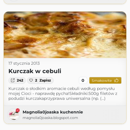
17 stycznia 2013
Kurczak w cebuli
0
242
2
Zapisz
Smakowite
Kurczak o słodkim aromacie cebuli według pomysłu
mojej Cioci - naprawdę pycha!Składniki:500g filetów z
podudzi kurczakaprzyprawa uniwersalna (np. (...)
Magnolia0joaska kuchennie
magnolia0joaska.blogspot.com