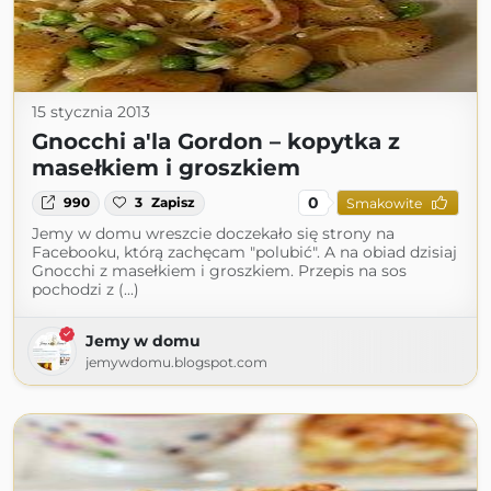
15 stycznia 2013
Gnocchi a'la Gordon – kopytka z
masełkiem i groszkiem
0
990
3
Zapisz
Smakowite
Jemy w domu wreszcie doczekało się strony na
Facebooku, którą zachęcam "polubić". A na obiad dzisiaj
Gnocchi z masełkiem i groszkiem. Przepis na sos
pochodzi z (...)
Jemy w domu
jemywdomu.blogspot.com