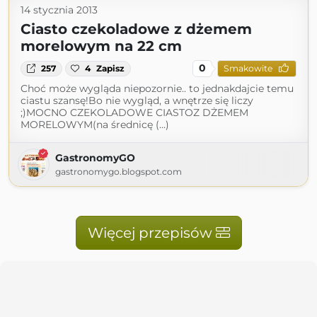
14 stycznia 2013
Ciasto czekoladowe z dżemem
morelowym na 22 cm
0
257
4
Zapisz
Smakowite
Choć może wygląda niepozornie.. to jednakdajcie temu
ciastu szansę!Bo nie wygląd, a wnętrze się liczy
;)MOCNO CZEKOLADOWE CIASTOZ DŻEMEM
MORELOWYM(na średnicę (...)
GastronomyGO
gastronomygo.blogspot.com
Więcej przepisów