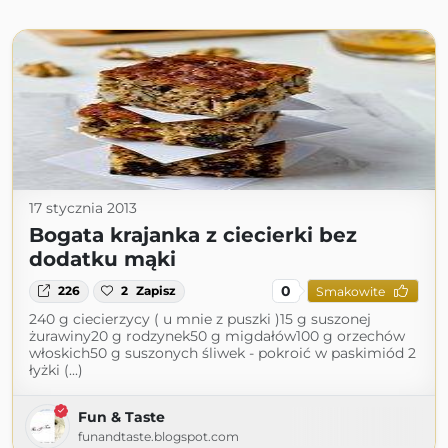
17 stycznia 2013
Bogata krajanka z ciecierki bez
dodatku mąki
0
226
2
Zapisz
Smakowite
240 g ciecierzycy ( u mnie z puszki )15 g suszonej
żurawiny20 g rodzynek50 g migdałów100 g orzechów
włoskich50 g suszonych śliwek - pokroić w paskimiód 2
łyżki (...)
Fun & Taste
funandtaste.blogspot.com