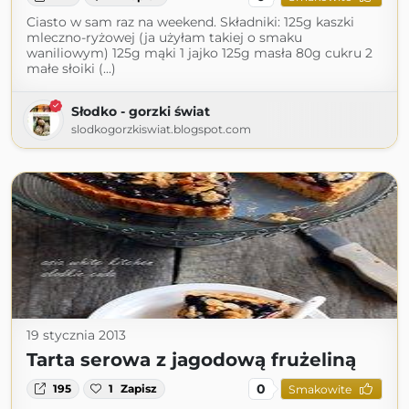
Ciasto w sam raz na weekend. Składniki: 125g kaszki
mleczno-ryżowej (ja użyłam takiej o smaku
waniliowym) 125g mąki 1 jajko 125g masła 80g cukru 2
małe słoiki (...)
Słodko - gorzki świat
slodkogorzkiswiat.blogspot.com
19 stycznia 2013
Tarta serowa z jagodową frużeliną
0
195
1
Zapisz
Smakowite