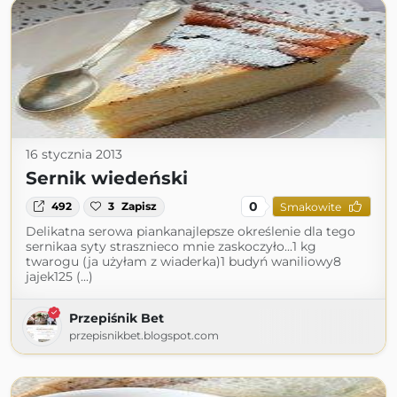
16 stycznia 2013
Sernik wiedeński
0
492
3
Zapisz
Smakowite
Delikatna serowa piankanajlepsze określenie dla tego
sernikaa syty strasznieco mnie zaskoczyło...1 kg
twarogu (ja użyłam z wiaderka)1 budyń waniliowy8
jajek125 (...)
Przepiśnik Bet
przepisnikbet.blogspot.com