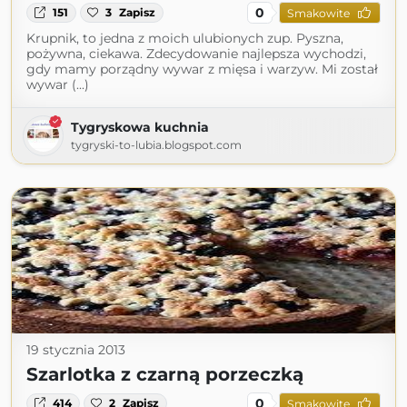
0
151
3
Zapisz
Smakowite
Krupnik, to jedna z moich ulubionych zup. Pyszna,
pożywna, ciekawa. Zdecydowanie najlepsza wychodzi,
gdy mamy porządny wywar z mięsa i warzyw. Mi został
wywar (...)
Tygryskowa kuchnia
tygryski-to-lubia.blogspot.com
19 stycznia 2013
Szarlotka z czarną porzeczką
0
414
2
Zapisz
Smakowite