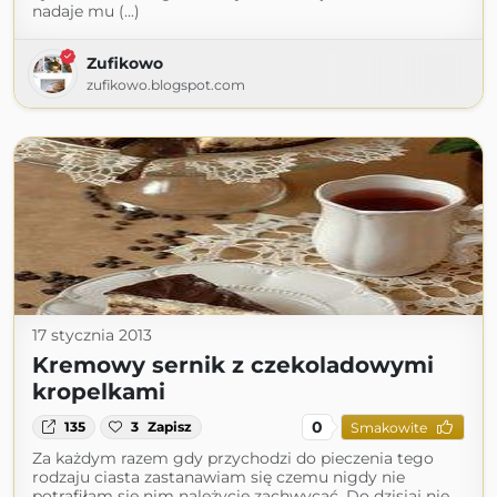
nadaje mu (...)
Zufikowo
zufikowo.blogspot.com
17 stycznia 2013
Kremowy sernik z czekoladowymi
kropelkami
0
135
3
Zapisz
Smakowite
Za każdym razem gdy przychodzi do pieczenia tego
rodzaju ciasta zastanawiam się czemu nigdy nie
potrafiłam się nim należycie zachwycać. Do dzisiaj nie