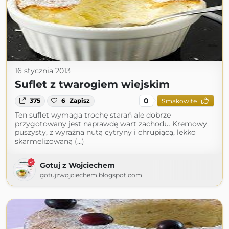
16 stycznia 2013
Suflet z twarogiem wiejskim
0
375
6
Zapisz
Smakowite
Ten suflet wymaga trochę starań ale dobrze
przygotowany jest naprawdę wart zachodu. Kremowy,
puszysty, z wyraźna nutą cytryny i chrupiącą, lekko
skarmelizowaną (...)
Gotuj z Wojciechem
gotujzwojciechem.blogspot.com