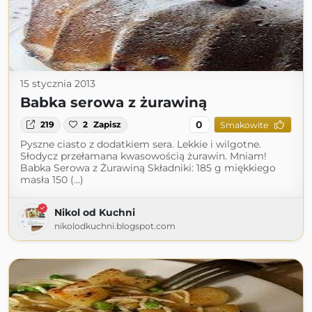
15 stycznia 2013
Babka serowa z żurawiną
0
219
2
Zapisz
Smakowite
Pyszne ciasto z dodatkiem sera. Lekkie i wilgotne.
Słodycz przełamana kwasowością żurawin. Mniam!
Babka Serowa z Żurawiną Składniki: 185 g miękkiego
masła 150 (...)
Nikol od Kuchni
nikolodkuchni.blogspot.com