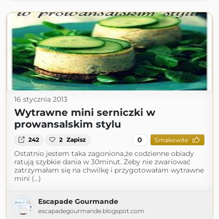
16 stycznia 2013
Wytrawne mini serniczki w
prowansalskim stylu
0
242
2
Zapisz
Smakowite
Ostatnio jestem taka zagoniona,że codzienne obiady
ratują szybkie dania w 30minut. Żeby nie zwariować
zatrzymałam się na chwilkę i przygotowałam wytrawne
mini (...)
Escapade Gourmande
escapadegourmande.blogspot.com