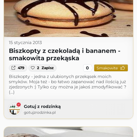
15 stycznia 2013
Biszkopty z czekoladą i bananem -
smakowita przekąska
0
479
2
Zapisz
Smakowite
Biszkopty - jedna z ulubionych przekąsek moich
smyków. Moja też - bo łatwo zapanować nad ilością już
zjedzonych :) Tylko czy można je jakoś zmodyfikować ?
(...)
Gotuj z rodzinką
gotujzrodzinka.pl