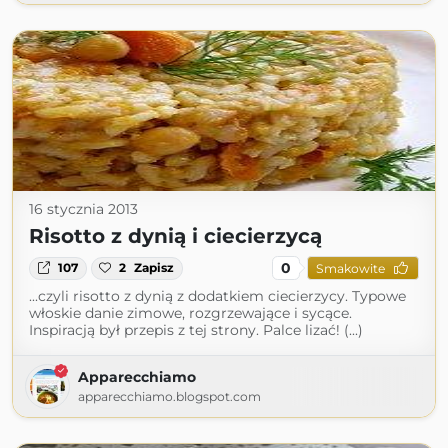
16 stycznia 2013
Risotto z dynią i ciecierzycą
0
107
2
Zapisz
Smakowite
...czyli risotto z dynią z dodatkiem ciecierzycy. Typowe
włoskie danie zimowe, rozgrzewające i sycące.
Inspiracją był przepis z tej strony. Palce lizać! (...)
Apparecchiamo
apparecchiamo.blogspot.com