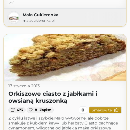
(...)
Mała Cukierenka
malacukierenka.pl
17 stycznia 2013
Orkiszowe ciasto z jabłkami i
owsianą kruszonką
0
473
8
Zapisz
Smakowite
Z cyklu łatwe i szybkie.Mało wytworne, ale dobrze
smakuje z kubkiem kawy lub herbaty.Ciasto pachnące
cynamonem, wilgotne od jabłek,a mąka orkiszowa