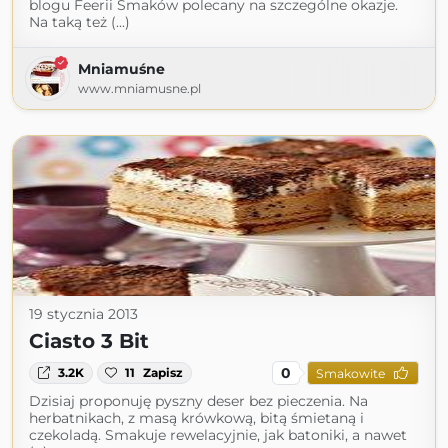
blogu Feerii Smaków polecany na szczególne okazje.
Na taką też (...)
Mniamuśne
www.mniamusne.pl
19 stycznia 2013
Ciasto 3 Bit
0
3.2K
11
Zapisz
Smakowite
Dzisiaj proponuję pyszny deser bez pieczenia. Na
herbatnikach, z masą krówkową, bitą śmietaną i
czekoladą. Smakuje rewelacyjnie, jak batoniki, a nawet