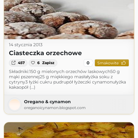
14 stycznia 2013
Ciasteczka orzechowe
0
457
6
Zapisz
Smakowite
Składniki:150 g mielonych orzechów laskowych50 g
mąki pszennej25 g miękkiego masłałyżka soku z
cytryny3 łyżki cukru pudrupół łyżeczki cynamonułyżka
kakaopół (...)
Oregano & cynamon
oreganoicynamon.blogspot.com