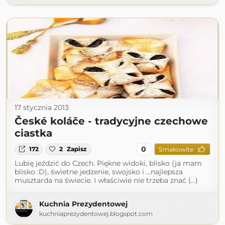
17 stycznia 2013
České koláče - tradycyjne czechowe
ciastka
0
172
2
Zapisz
Smakowite
Lubię jeździć do Czech. Piękne widoki, blisko (ja mam
blisko :D), świetne jedzenie, swojsko i ...najlepsza
musztarda na świecie. I właściwie nie trzeba znać (...)
Kuchnia Prezydentowej
kuchniaprezydentowej.blogspot.com