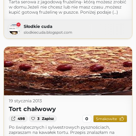
Tarta serowa z jagodową frużeliną- którą możesz zrobić
w domu.Jeżeli nie chcesz lub nie masz czasu ,możesz
kupić gotową frużelinę w puszce. Poniżej podaje (...)
Słodkie cuda
slodkiecuda.blogspot.com
19 stycznia 2013
Tort chałwowy
0
498
3
Zapisz
Smakowite
Po świątecznych i sylwestrowych pysznościach,
zapraszam na kawałek tortu. Przepis znalazłam na