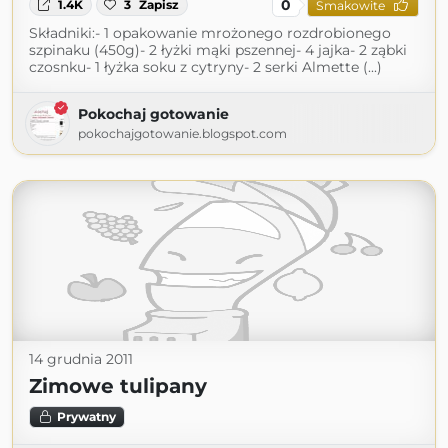
0
1.4K
3
Zapisz
Smakowite
Składniki:- 1 opakowanie mrożonego rozdrobionego
szpinaku (450g)- 2 łyżki mąki pszennej- 4 jajka- 2 ząbki
czosnku- 1 łyżka soku z cytryny- 2 serki Almette (...)
Pokochaj gotowanie
pokochajgotowanie.blogspot.com
14 grudnia 2011
Zimowe tulipany
Prywatny