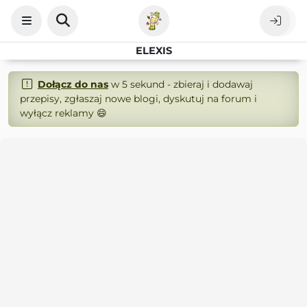
ELEXIS
Dołącz do nas
w 5 sekund - zbieraj i dodawaj
przepisy, zgłaszaj nowe blogi, dyskutuj na forum i
wyłącz reklamy 😄