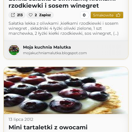
rzodkiewki i sosem winegret
0
213
2
Zapisz
Smakowite
Sałatka lekka z oliwkami ,kiełkami rzodkiewki i sosem
winegret , składniki 4 łyżki oliwki zielone, 1 szt
marchewka, 2 łyżki kiełki rzodkiewki, sos winegret, (...)
Moja kuchnia Malutka
mojakuchniamalutka.blogspot.com
13 lipca 2012
Mini tartaletki z owocami