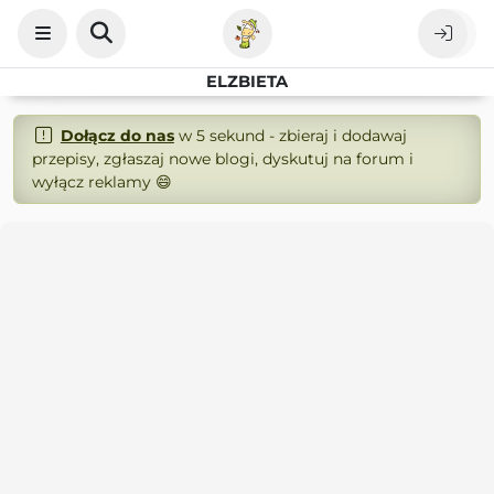
ELZBIETA
Dołącz do nas
w 5 sekund - zbieraj i dodawaj
przepisy, zgłaszaj nowe blogi, dyskutuj na forum i
wyłącz reklamy 😄