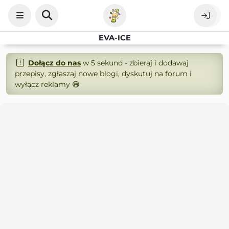
EVA-ICE
Dołącz do nas
w 5 sekund - zbieraj i dodawaj
przepisy, zgłaszaj nowe blogi, dyskutuj na forum i
wyłącz reklamy 😄