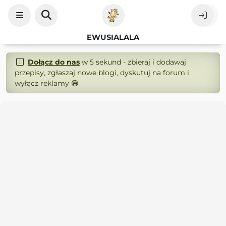
EWUSIALALA
Dołącz do nas
w 5 sekund - zbieraj i dodawaj
przepisy, zgłaszaj nowe blogi, dyskutuj na forum i
wyłącz reklamy 😄