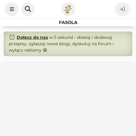
FASOLA
Dołącz do nas
w 5 sekund - zbieraj i dodawaj
przepisy, zgłaszaj nowe blogi, dyskutuj na forum i
wyłącz reklamy 😄