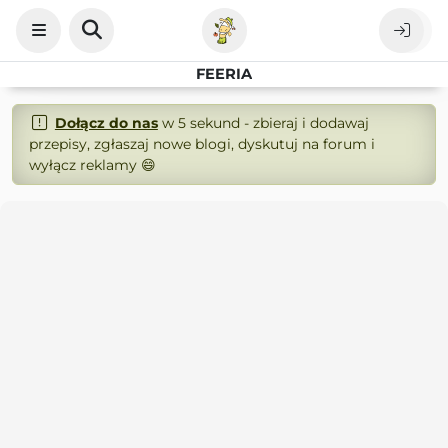
FEERIA
Dołącz do nas
w 5 sekund - zbieraj i dodawaj
przepisy, zgłaszaj nowe blogi, dyskutuj na forum i
wyłącz reklamy 😄