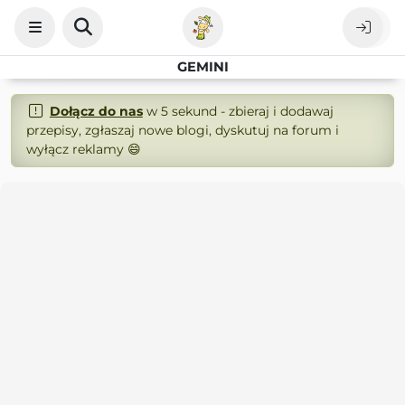
GEMINI
Dołącz do nas
w 5 sekund - zbieraj i dodawaj
przepisy, zgłaszaj nowe blogi, dyskutuj na forum i
wyłącz reklamy 😄