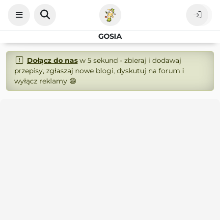
GOSIA
Dołącz do nas
w 5 sekund - zbieraj i dodawaj
przepisy, zgłaszaj nowe blogi, dyskutuj na forum i
wyłącz reklamy 😄