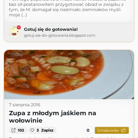
bez sił postanowiłam przygotować obiad w związku z
tym, że M. domagał się nieśmiało ziemniaków myśli
moje (...)
Gotuj się do gotowania!
gotuj-sie-do-gotowania.blogspot.com
7 sierpnia 2016
Zupa z młodym jaśkiem na
wołowinie
0
102
3
Zapisz
Smakowite