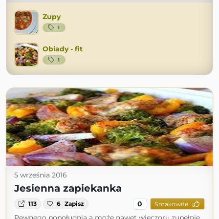
Zupy
1
Obiady - fit
1
5 września 2016
Jesienna zapiekanka
0
113
6
Zapisz
Smakowite
Pewnego popołudnia a może nawet wieczoru zupełnie