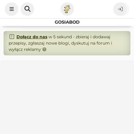
GOSIABOD
Dołącz do nas
w 5 sekund - zbieraj i dodawaj
przepisy, zgłaszaj nowe blogi, dyskutuj na forum i
wyłącz reklamy 😄