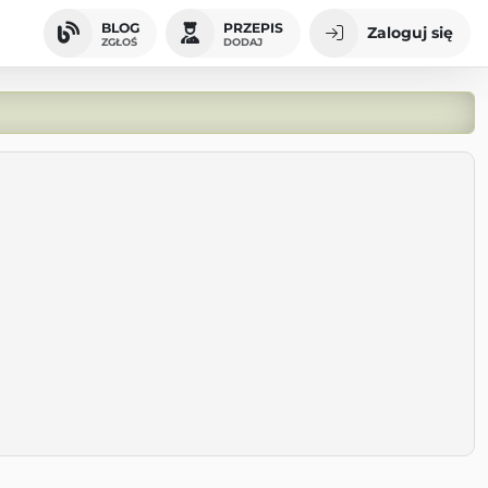
BLOG
PRZEPIS
Zaloguj się
ZGŁOŚ
DODAJ