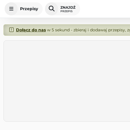
ZNAJDŹ
Przepisy
PRZEPIS
Dołącz do nas
w 5 sekund - zbieraj i dodawaj przepisy, 