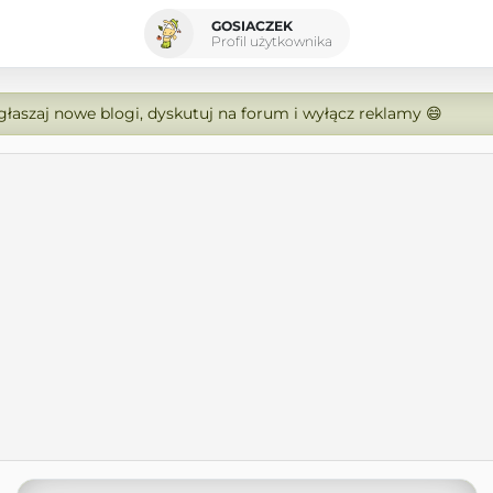
GOSIACZEK
Profil użytkownika
zgłaszaj nowe blogi, dyskutuj na forum i wyłącz reklamy 😄