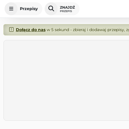
ZNAJDŹ
Przepisy
PRZEPIS
Dołącz do nas
w 5 sekund - zbieraj i dodawaj przepisy, 