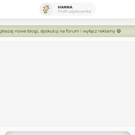
HANNA
Profil użytkownika
zgłaszaj nowe blogi, dyskutuj na forum i wyłącz reklamy 😄