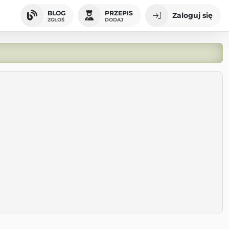
BLOG
PRZEPIS
Zaloguj się
ZGŁOŚ
DODAJ